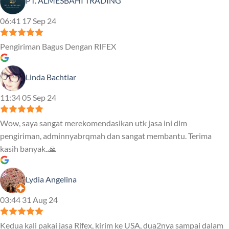
PT. ALMESBAHI TRADING
06:41 17 Sep 24
Pengiriman Bagus Dengan RIFEX
Linda Bachtiar
11:34 05 Sep 24
Wow, saya sangat merekomendasikan utk jasa ini dlm
pengiriman, adminnyabrqmah dan sangat membantu. Terima
kasih banyak..🙏
Lydia Angelina
03:44 31 Aug 24
Kedua kali pakai jasa Rifex, kirim ke USA, dua2nya sampai dalam