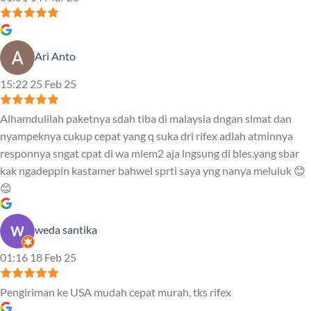
Ari Anto
15:22 25 Feb 25
Alhamdulilah paketnya sdah tiba di malaysia dngan slmat dan
nyampeknya cukup cepat yang q suka dri rifex adlah atminnya
responnya sngat cpat di wa mlem2 aja lngsung di bles.yang sbar
kak ngadeppin kastamer bahwel sprti saya yng nanya meluluk 😊
😊
weda santika
01:16 18 Feb 25
Pengiriman ke USA mudah cepat murah, tks rifex