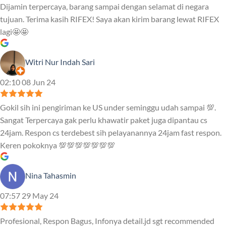
Dijamin terpercaya, barang sampai dengan selamat di negara
tujuan. Terima kasih RIFEX! Saya akan kirim barang lewat RIFEX
lagi🤩🤩
Witri Nur Indah Sari
02:10 08 Jun 24
Gokil sih ini pengiriman ke US under seminggu udah sampai 💯.
Sangat Terpercaya gak perlu khawatir paket juga dipantau cs
24jam. Respon cs terdebest sih pelayanannya 24jam fast respon.
Keren pokoknya 💯💯💯💯💯💯💯
Nina Tahasmin
07:57 29 May 24
Profesional, Respon Bagus, Infonya detail.jd sgt recommended