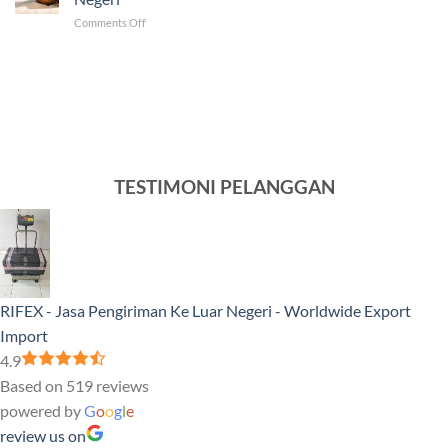
ke
Luar
on
Comments Off
Venezuela
Negeri
Ini
Tercepat
5
dan
Produk
Murah
Sampel
yang
Banyak
Dikirim
ke
Luar
TESTIMONI PELANGGAN
Negeri
RIFEX - Jasa Pengiriman Ke Luar Negeri - Worldwide Export
Import
4.9
Based on 519 reviews
powered by
G
o
o
g
l
e
review us on