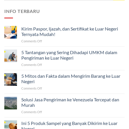
INFO TERBARU
Kirim Paspor, Ijazah, dan Sertifikat ke Luar Negeri
Ternyata Mudah!
on
Comments Off
Kirim
Paspor,
5 Tantangan yang Sering Dihadapi UMKM dalam
Ijazah,
Pengiriman ke Luar Negeri
dan
on
Comments Off
Sertifikat
5
ke
Tantangan
5 Mitos dan Fakta dalam Mengirim Barang ke Luar
Luar
yang
Negeri
Negeri
Sering
Ternyata
on
Comments Off
Dihadapi
Mudah!
5
UMKM
Mitos
Solusi Jasa Pengiriman ke Venezuela Tercepat dan
dalam
dan
Pengiriman
Murah
Fakta
ke
on
Comments Off
dalam
Luar
Solusi
Mengirim
Negeri
Jasa
Ini 5 Produk Sampel yang Banyak Dikirim ke Luar
Barang
Pengiriman
ke
Negeri