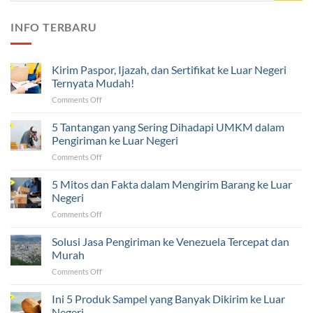
INFO TERBARU
Kirim Paspor, Ijazah, dan Sertifikat ke Luar Negeri
Ternyata Mudah!
on
Comments Off
Kirim
Paspor,
5 Tantangan yang Sering Dihadapi UMKM dalam
Ijazah,
Pengiriman ke Luar Negeri
dan
on
Comments Off
Sertifikat
5
ke
Tantangan
5 Mitos dan Fakta dalam Mengirim Barang ke Luar
Luar
yang
Negeri
Negeri
Sering
Ternyata
on
Comments Off
Dihadapi
Mudah!
5
UMKM
Mitos
Solusi Jasa Pengiriman ke Venezuela Tercepat dan
dalam
dan
Pengiriman
Murah
Fakta
ke
on
Comments Off
dalam
Luar
Solusi
Mengirim
Negeri
Jasa
Ini 5 Produk Sampel yang Banyak Dikirim ke Luar
Barang
Pengiriman
ke
Negeri