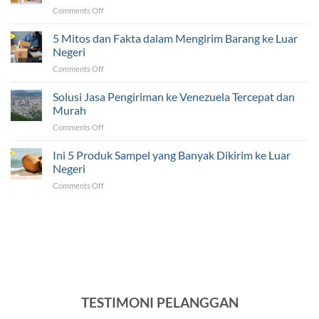
on
Comments Off
Sertifikat
5
ke
Tantangan
5 Mitos dan Fakta dalam Mengirim Barang ke Luar
Luar
yang
Negeri
Negeri
Sering
Ternyata
on
Comments Off
Dihadapi
Mudah!
5
UMKM
Mitos
Solusi Jasa Pengiriman ke Venezuela Tercepat dan
dalam
dan
Pengiriman
Murah
Fakta
ke
on
Comments Off
dalam
Luar
Solusi
Mengirim
Negeri
Jasa
Ini 5 Produk Sampel yang Banyak Dikirim ke Luar
Barang
Pengiriman
ke
Negeri
ke
Luar
on
Comments Off
Venezuela
Negeri
Ini
Tercepat
5
dan
Produk
Murah
Sampel
yang
Banyak
Dikirim
ke
Luar
TESTIMONI PELANGGAN
Negeri