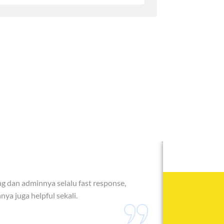
ing dan adminnya selalu fast response,
Terimakasih 
ya juga helpful sekali.
Rifex, admin
Yanu Vita S