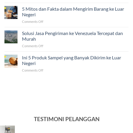
5
ke
Tantangan
5 Mitos dan Fakta dalam Mengirim Barang ke Luar
Luar
yang
Negeri
Negeri
Sering
Ternyata
on
Comments Off
Dihadapi
Mudah!
5
UMKM
Mitos
Solusi Jasa Pengiriman ke Venezuela Tercepat dan
dalam
dan
Pengiriman
Murah
Fakta
ke
on
Comments Off
dalam
Luar
Solusi
Mengirim
Negeri
Jasa
Ini 5 Produk Sampel yang Banyak Dikirim ke Luar
Barang
Pengiriman
ke
Negeri
ke
Luar
on
Comments Off
Venezuela
Negeri
Ini
Tercepat
5
dan
Produk
Murah
Sampel
yang
Banyak
Dikirim
ke
Luar
TESTIMONI PELANGGAN
Negeri