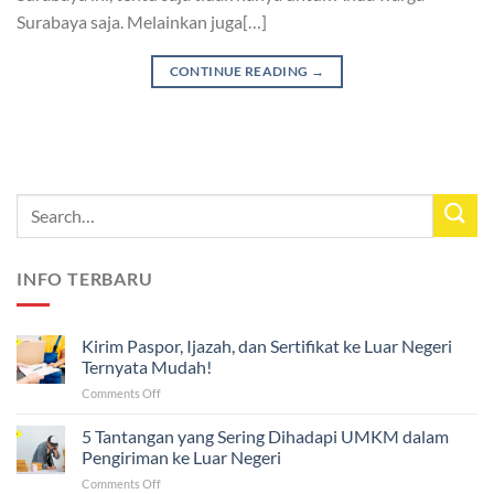
Surabaya saja. Melainkan juga[…]
CONTINUE READING
→
INFO TERBARU
Kirim Paspor, Ijazah, dan Sertifikat ke Luar Negeri
Ternyata Mudah!
on
Comments Off
Kirim
Paspor,
5 Tantangan yang Sering Dihadapi UMKM dalam
Ijazah,
Pengiriman ke Luar Negeri
dan
on
Comments Off
Sertifikat