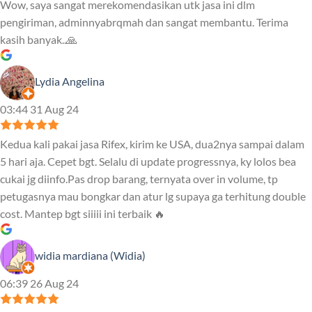
Wow, saya sangat merekomendasikan utk jasa ini dlm
pengiriman, adminnyabrqmah dan sangat membantu. Terima
kasih banyak..🙏
Lydia Angelina
03:44 31 Aug 24
Kedua kali pakai jasa Rifex, kirim ke USA, dua2nya sampai dalam
5 hari aja. Cepet bgt. Selalu di update progressnya, ky lolos bea
cukai jg diinfo.Pas drop barang, ternyata over in volume, tp
petugasnya mau bongkar dan atur lg supaya ga terhitung double
cost. Mantep bgt siiiii ini terbaik 🔥
widia mardiana (Widia)
06:39 26 Aug 24