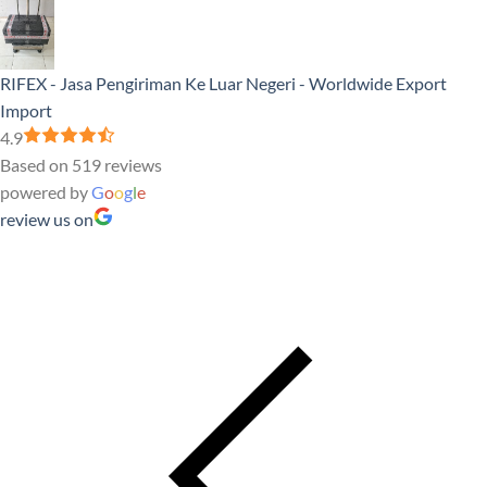
RIFEX - Jasa Pengiriman Ke Luar Negeri - Worldwide Export
Import
4.9
Based on 519 reviews
powered by
G
o
o
g
l
e
review us on