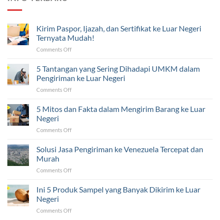
Kirim Paspor, Ijazah, dan Sertifikat ke Luar Negeri
Ternyata Mudah!
on
Comments Off
Kirim
Paspor,
5 Tantangan yang Sering Dihadapi UMKM dalam
Ijazah,
Pengiriman ke Luar Negeri
dan
on
Comments Off
Sertifikat
5
ke
Tantangan
5 Mitos dan Fakta dalam Mengirim Barang ke Luar
Luar
yang
Negeri
Negeri
Sering
Ternyata
on
Comments Off
Dihadapi
Mudah!
5
UMKM
Mitos
Solusi Jasa Pengiriman ke Venezuela Tercepat dan
dalam
dan
Pengiriman
Murah
Fakta
ke
on
Comments Off
dalam
Luar
Solusi
Mengirim
Negeri
Jasa
Ini 5 Produk Sampel yang Banyak Dikirim ke Luar
Barang
Pengiriman
ke
Negeri
ke
Luar
on
Comments Off
Venezuela
Negeri
Ini
Tercepat