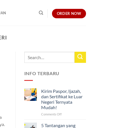
UAN
ORDER NOW
ERI
INFO TERBARU
Kirim Paspor, Ijazah,
dan Sertifikat ke Luar
Negeri Ternyata
Mudah!
on
Comments Off
a
Kirim
ya.
Paspor,
5 Tantangan yang