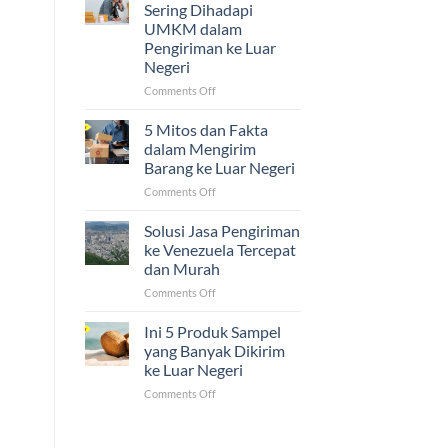
Ijazah,
Sering Dihadapi
dan
UMKM dalam
Sertifikat
Pengiriman ke Luar
ke
Negeri
Luar
Negeri
on
Comments Off
Ternyata
5
Mudah!
Tantangan
5 Mitos dan Fakta
yang
dalam Mengirim
Sering
Barang ke Luar Negeri
Dihadapi
on
Comments Off
UMKM
5
dalam
Mitos
Pengiriman
Solusi Jasa Pengiriman
dan
ke
ke Venezuela Tercepat
Fakta
Luar
dan Murah
dalam
Negeri
on
Comments Off
Mengirim
Solusi
Barang
Jasa
ke
Ini 5 Produk Sampel
Pengiriman
Luar
yang Banyak Dikirim
ke
Negeri
ke Luar Negeri
Venezuela
on
Comments Off
Tercepat
Ini
dan
5
Murah
Produk