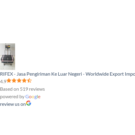
RIFEX - Jasa Pengiriman Ke Luar Negeri - Worldwide Export Impo
4.9
Based on 519 reviews
powered by
G
o
o
g
l
e
review us on