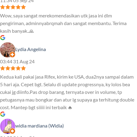
11:34 05 Sep 24
Wow, saya sangat merekomendasikan utk jasa ini dlm
pengiriman, adminnyabrqmah dan sangat membantu. Terima
kasih banyak..🙏
Lydia Angelina
03:44 31 Aug 24
Kedua kali pakai jasa Rifex, kirim ke USA, dua2nya sampai dalam
5 hari aja. Cepet bgt. Selalu di update progressnya, ky lolos bea
cukai jg diinfo.Pas drop barang, ternyata over in volume, tp
petugasnya mau bongkar dan atur lg supaya ga terhitung double
cost. Mantep bgt siiiii ini terbaik 🔥
widia mardiana (Widia)