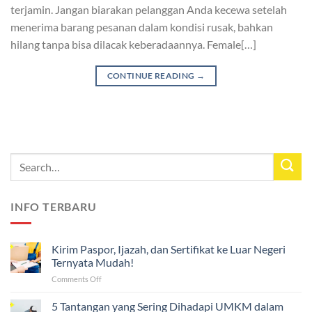
terjamin. Jangan biarakan pelanggan Anda kecewa setelah
menerima barang pesanan dalam kondisi rusak, bahkan
hilang tanpa bisa dilacak keberadaannya. Female[…]
CONTINUE READING
→
INFO TERBARU
Kirim Paspor, Ijazah, dan Sertifikat ke Luar Negeri
Ternyata Mudah!
on
Comments Off
Kirim
Paspor,
5 Tantangan yang Sering Dihadapi UMKM dalam