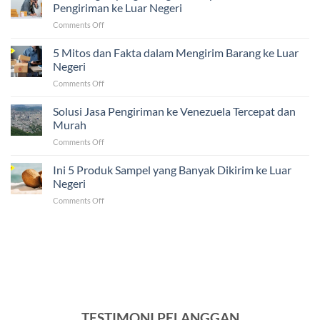
Ijazah,
Pengiriman ke Luar Negeri
dan
on
Comments Off
Sertifikat
5
ke
Tantangan
5 Mitos dan Fakta dalam Mengirim Barang ke Luar
Luar
yang
Negeri
Negeri
Sering
Ternyata
on
Comments Off
Dihadapi
Mudah!
5
UMKM
Mitos
Solusi Jasa Pengiriman ke Venezuela Tercepat dan
dalam
dan
Pengiriman
Murah
Fakta
ke
on
Comments Off
dalam
Luar
Solusi
Mengirim
Negeri
Jasa
Ini 5 Produk Sampel yang Banyak Dikirim ke Luar
Barang
Pengiriman
ke
Negeri
ke
Luar
on
Comments Off
Venezuela
Negeri
Ini
Tercepat
5
dan
Produk
Murah
Sampel
yang
Banyak
Dikirim
ke
Luar
TESTIMONI PELANGGAN