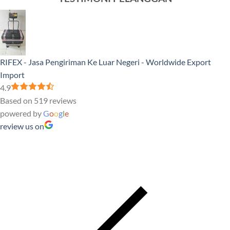
Negeri
RIFEX - Jasa Pengiriman Ke Luar Negeri - Worldwide Export
Import
4.9
Based on 519 reviews
powered by
G
o
o
g
l
e
review us on