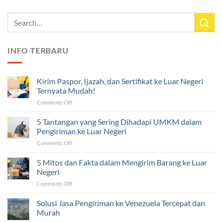
INFO TERBARU
Kirim Paspor, Ijazah, dan Sertifikat ke Luar Negeri
Ternyata Mudah!
on
Comments Off
Kirim
Paspor,
5 Tantangan yang Sering Dihadapi UMKM dalam
Ijazah,
Pengiriman ke Luar Negeri
dan
on
Comments Off
Sertifikat
5
ke
Tantangan
5 Mitos dan Fakta dalam Mengirim Barang ke Luar
Luar
yang
Negeri
Negeri
Sering
Ternyata
on
Comments Off
Dihadapi
Mudah!
5
UMKM
Mitos
Solusi Jasa Pengiriman ke Venezuela Tercepat dan
dalam
dan
Pengiriman
Murah
Fakta
ke