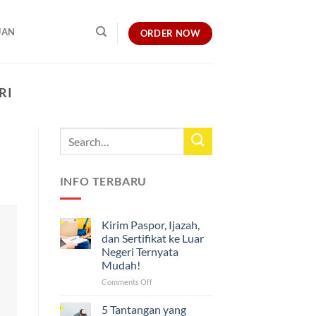
UAN
ORDER NOW
RI
INFO TERBARU
Kirim Paspor, Ijazah,
dan Sertifikat ke Luar
Negeri Ternyata
Mudah!
on
Comments Off
Kirim
Paspor,
5 Tantangan yang