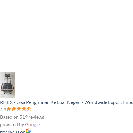
RIFEX - Jasa Pengiriman Ke Luar Negeri - Worldwide Export Impo
4.9
Based on 519 reviews
powered by
G
o
o
g
l
e
review us on