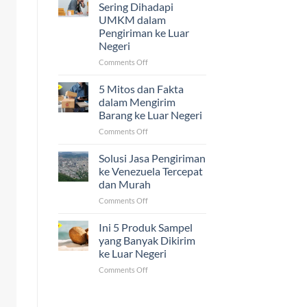
Ijazah,
Sering Dihadapi
dan
UMKM dalam
Sertifikat
Pengiriman ke Luar
ke
Negeri
Luar
Negeri
on
Comments Off
Ternyata
5
Mudah!
Tantangan
5 Mitos dan Fakta
yang
dalam Mengirim
Sering
Barang ke Luar Negeri
Dihadapi
on
Comments Off
UMKM
5
dalam
Mitos
Pengiriman
Solusi Jasa Pengiriman
dan
ke
ke Venezuela Tercepat
Fakta
Luar
dan Murah
dalam
Negeri
on
Comments Off
Mengirim
Solusi
Barang
Jasa
ke
Ini 5 Produk Sampel
Pengiriman
Luar
yang Banyak Dikirim
ke
Negeri
ke Luar Negeri
Venezuela
on
Comments Off
Tercepat
Ini
dan
5
Murah
Produk