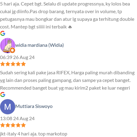
5 hari aja. Cepet bgt. Selalu di update progressnya, ky lolos bea
cukai jg diinfo.Pas drop barang, ternyata over in volume, tp
petugasnya mau bongkar dan atur lg supaya ga terhitung double
cost. Mantep bgt siiiii ini terbaik 🔥
widia mardiana (Widia)
06:39 26 Aug 24
Sudah sering kali pake jasa RIFEX, Harga paling murah dibanding
yg lain dan proses paling gampang, dan sampe ya cepet banget.
Recommended banget buat yg mau kirim2 paket ke luar negeri
Muttiara Siswoyo
13:08 24 Aug 24
jkt-italy 4 hari aja. top markotop