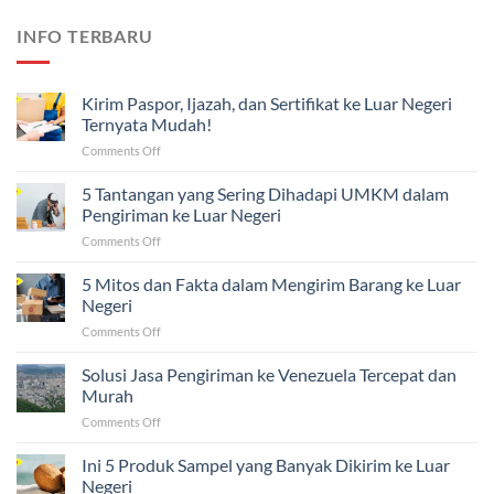
INFO TERBARU
Kirim Paspor, Ijazah, dan Sertifikat ke Luar Negeri
Ternyata Mudah!
on
Comments Off
Kirim
Paspor,
5 Tantangan yang Sering Dihadapi UMKM dalam
Ijazah,
Pengiriman ke Luar Negeri
dan
on
Comments Off
Sertifikat
5
ke
Tantangan
5 Mitos dan Fakta dalam Mengirim Barang ke Luar
Luar
yang
Negeri
Negeri
Sering
Ternyata
on
Comments Off
Dihadapi
Mudah!
5
UMKM
Mitos
Solusi Jasa Pengiriman ke Venezuela Tercepat dan
dalam
dan
Pengiriman
Murah
Fakta
ke
on
Comments Off
dalam
Luar
Solusi
Mengirim
Negeri
Jasa
Ini 5 Produk Sampel yang Banyak Dikirim ke Luar
Barang
Pengiriman
ke
Negeri