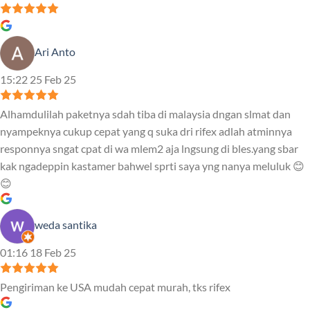
Ari Anto
15:22 25 Feb 25
Alhamdulilah paketnya sdah tiba di malaysia dngan slmat dan
nyampeknya cukup cepat yang q suka dri rifex adlah atminnya
responnya sngat cpat di wa mlem2 aja lngsung di bles.yang sbar
kak ngadeppin kastamer bahwel sprti saya yng nanya meluluk 😊
😊
weda santika
01:16 18 Feb 25
Pengiriman ke USA mudah cepat murah, tks rifex