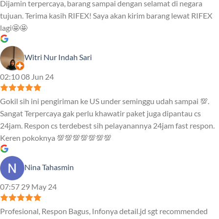
Dijamin terpercaya, barang sampai dengan selamat di negara
tujuan. Terima kasih RIFEX! Saya akan kirim barang lewat RIFEX
lagi🤩🤩
Witri Nur Indah Sari
02:10 08 Jun 24
Gokil sih ini pengiriman ke US under seminggu udah sampai 💯.
Sangat Terpercaya gak perlu khawatir paket juga dipantau cs
24jam. Respon cs terdebest sih pelayanannya 24jam fast respon.
Keren pokoknya 💯💯💯💯💯💯💯
Nina Tahasmin
07:57 29 May 24
Profesional, Respon Bagus, Infonya detail.jd sgt recommended