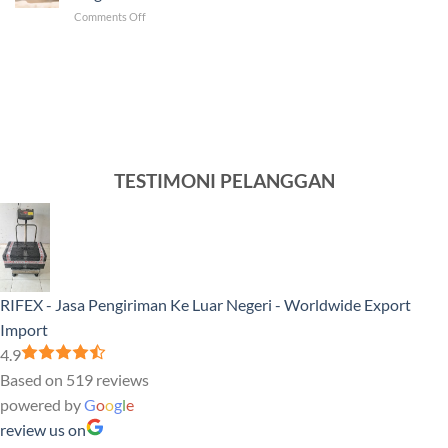
ke
Luar
on
Comments Off
Venezuela
Negeri
Ini
Tercepat
5
dan
Produk
Murah
Sampel
yang
Banyak
Dikirim
ke
Luar
TESTIMONI PELANGGAN
Negeri
RIFEX - Jasa Pengiriman Ke Luar Negeri - Worldwide Export
Import
4.9
Based on 519 reviews
powered by
G
o
o
g
l
e
review us on