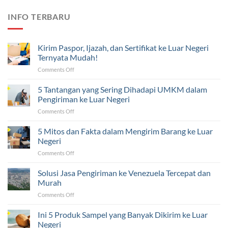
INFO TERBARU
Kirim Paspor, Ijazah, dan Sertifikat ke Luar Negeri
Ternyata Mudah!
on
Comments Off
Kirim
Paspor,
5 Tantangan yang Sering Dihadapi UMKM dalam
Ijazah,
Pengiriman ke Luar Negeri
dan
on
Comments Off
Sertifikat
5
ke
Tantangan
5 Mitos dan Fakta dalam Mengirim Barang ke Luar
Luar
yang
Negeri
Negeri
Sering
Ternyata
on
Comments Off
Dihadapi
Mudah!
5
UMKM
Mitos
Solusi Jasa Pengiriman ke Venezuela Tercepat dan
dalam
dan
Pengiriman
Murah
Fakta
ke
on
Comments Off
dalam
Luar
Solusi
Mengirim
Negeri
Jasa
Ini 5 Produk Sampel yang Banyak Dikirim ke Luar
Barang
Pengiriman
ke
Negeri