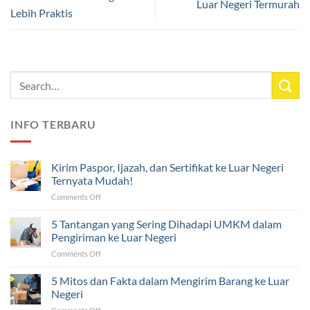
Luar Negeri Termurah
Lebih Praktis
INFO TERBARU
Kirim Paspor, Ijazah, dan Sertifikat ke Luar Negeri
Ternyata Mudah!
on
Comments Off
Kirim
Paspor,
5 Tantangan yang Sering Dihadapi UMKM dalam
Ijazah,
Pengiriman ke Luar Negeri
dan
on
Comments Off
Sertifikat
5
ke
Tantangan
5 Mitos dan Fakta dalam Mengirim Barang ke Luar
Luar
yang
Negeri
Negeri
Sering
Ternyata
on