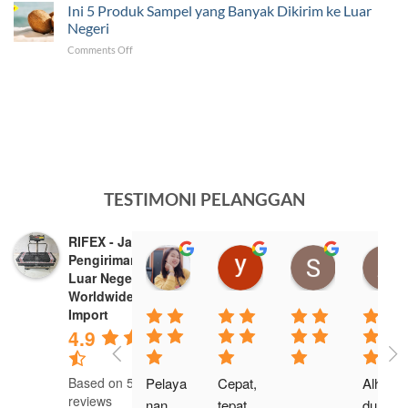
Jasa
Ini 5 Produk Sampel yang Banyak Dikirim ke Luar
Barang
Pengiriman
ke
Negeri
ke
Luar
on
Comments Off
Venezuela
Negeri
Ini
Tercepat
5
dan
Produk
Murah
Sampel
yang
Banyak
Dikirim
ke
Luar
TESTIMONI PELANGGAN
Negeri
RIFEX - Jasa
yani khasanah
yung yung
Selvy Kh
Pengiriman Ke
15:56 20 Mar 25
23:21 19 Mar 25
01:51 14 Ma
Luar Negeri -
Worldwide Export
Import
4.9
Based on 519
Pelaya
Cepat, 
Alham
reviews
nan 
tepat, 
dulilah 