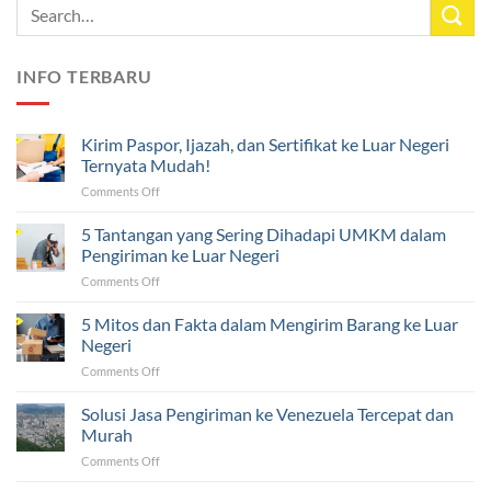
INFO TERBARU
Kirim Paspor, Ijazah, dan Sertifikat ke Luar Negeri
Ternyata Mudah!
on
Comments Off
Kirim
Paspor,
5 Tantangan yang Sering Dihadapi UMKM dalam
Ijazah,
Pengiriman ke Luar Negeri
dan
on
Comments Off
Sertifikat
5
ke
Tantangan
5 Mitos dan Fakta dalam Mengirim Barang ke Luar
Luar
yang
Negeri
Negeri
Sering
Ternyata
on
Comments Off
Dihadapi
Mudah!
5
UMKM
Mitos
Solusi Jasa Pengiriman ke Venezuela Tercepat dan
dalam
dan
Pengiriman
Murah
Fakta
ke
on
Comments Off
dalam
Luar
Solusi
Mengirim
Negeri