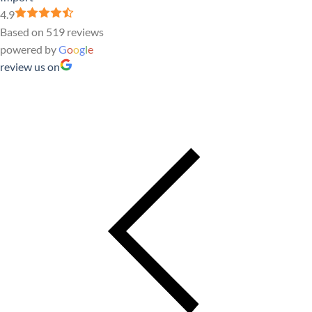
4.9
Based on 519 reviews
powered by
G
o
o
g
l
e
review us on