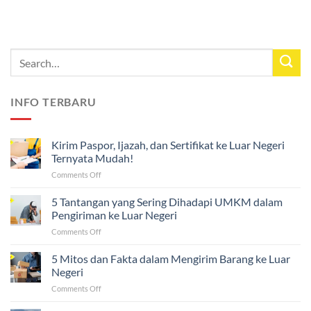
INFO TERBARU
Kirim Paspor, Ijazah, dan Sertifikat ke Luar Negeri
Ternyata Mudah!
on
Comments Off
Kirim
Paspor,
5 Tantangan yang Sering Dihadapi UMKM dalam
Ijazah,
Pengiriman ke Luar Negeri
dan
on
Comments Off
Sertifikat
5
ke
Tantangan
5 Mitos dan Fakta dalam Mengirim Barang ke Luar
Luar
yang
Negeri
Negeri
Sering
Ternyata
on
Comments Off
Dihadapi
Mudah!
5
UMKM