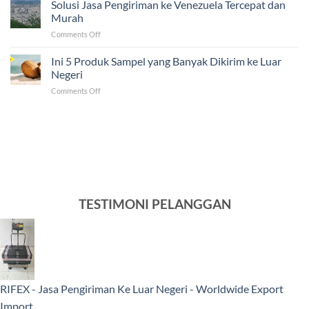
Mitos
Solusi Jasa Pengiriman ke Venezuela Tercepat dan
dalam
dan
Pengiriman
Murah
Fakta
ke
on
Comments Off
dalam
Luar
Solusi
Mengirim
Negeri
Jasa
Ini 5 Produk Sampel yang Banyak Dikirim ke Luar
Barang
Pengiriman
ke
Negeri
ke
Luar
on
Comments Off
Venezuela
Negeri
Ini
Tercepat
5
dan
Produk
Murah
Sampel
yang
Banyak
Dikirim
ke
Luar
TESTIMONI PELANGGAN
Negeri
RIFEX - Jasa Pengiriman Ke Luar Negeri - Worldwide Export
Import