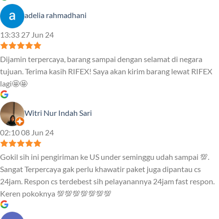
adelia rahmadhani
13:33 27 Jun 24
Dijamin terpercaya, barang sampai dengan selamat di negara
tujuan. Terima kasih RIFEX! Saya akan kirim barang lewat RIFEX
lagi🤩🤩
Witri Nur Indah Sari
02:10 08 Jun 24
Gokil sih ini pengiriman ke US under seminggu udah sampai 💯.
Sangat Terpercaya gak perlu khawatir paket juga dipantau cs
24jam. Respon cs terdebest sih pelayanannya 24jam fast respon.
Keren pokoknya 💯💯💯💯💯💯💯