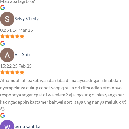
Mau apa lagi bro?
Selvy Khedy
01:51 14 Mar 25
Ari Anto
15:22 25 Feb 25
Alhamdulilah paketnya sdah tiba di malaysia dngan slmat dan
nyampeknya cukup cepat yang q suka dri rifex adlah atminnya
responnya sngat cpat di wa mlem2 aja lngsung di bles.yang sbar
kak ngadeppin kastamer bahwel sprti saya yng nanya meluluk 😊
😊
weda santika