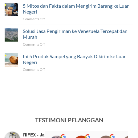
Tantangan
5 Mitos dan Fakta dalam Mengirim Barang ke Luar
Luar
yang
Negeri
Negeri
Sering
Ternyata
on
Comments Off
Dihadapi
Mudah!
5
UMKM
Mitos
Solusi Jasa Pengiriman ke Venezuela Tercepat dan
dalam
dan
Pengiriman
Murah
Fakta
ke
on
Comments Off
dalam
Luar
Solusi
Mengirim
Negeri
Jasa
Ini 5 Produk Sampel yang Banyak Dikirim ke Luar
Barang
Pengiriman
ke
Negeri
ke
Luar
on
Comments Off
Venezuela
Negeri
Ini
Tercepat
5
dan
Produk
Murah
Sampel
yang
Banyak
Dikirim
ke
Luar
TESTIMONI PELANGGAN
Negeri
RIFEX - Jasa