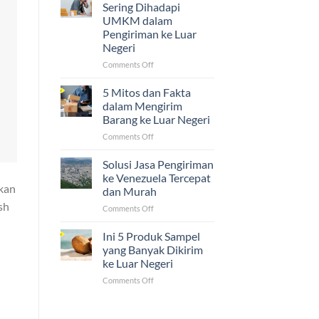
Ijazah,
Sering Dihadapi
dan
UMKM dalam
Sertifikat
Pengiriman ke Luar
ke
Negeri
Luar
Negeri
on
Comments Off
Ternyata
5
Mudah!
Tantangan
5 Mitos dan Fakta
yang
dalam Mengirim
Sering
Barang ke Luar Negeri
Dihadapi
on
Comments Off
UMKM
5
dalam
Mitos
Pengiriman
Solusi Jasa Pengiriman
dan
ke
ke Venezuela Tercepat
Fakta
Luar
ukan
dan Murah
dalam
Negeri
sh
on
Comments Off
Mengirim
Solusi
Barang
Jasa
ke
Ini 5 Produk Sampel
Pengiriman
Luar
yang Banyak Dikirim
ke
Negeri
ke Luar Negeri
Venezuela
on
Comments Off
Tercepat
Ini
dan
5
Murah
Produk