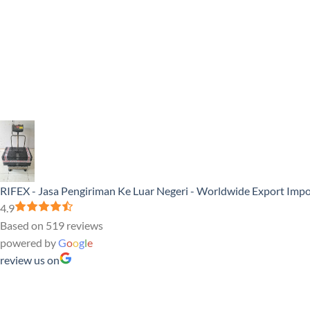
RIFEX - Jasa Pengiriman Ke Luar Negeri - Worldwide Export Impo
4.9
Based on 519 reviews
powered by
G
o
o
g
l
e
review us on