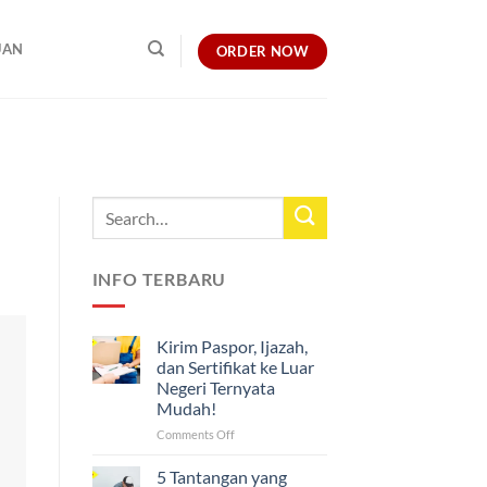
UAN
ORDER NOW
INFO TERBARU
Kirim Paspor, Ijazah,
dan Sertifikat ke Luar
Negeri Ternyata
Mudah!
on
Comments Off
Kirim
Paspor,
5 Tantangan yang