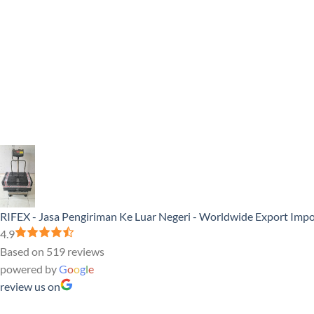
RIFEX - Jasa Pengiriman Ke Luar Negeri - Worldwide Export Impo
4.9
Based on 519 reviews
powered by
G
o
o
g
l
e
review us on