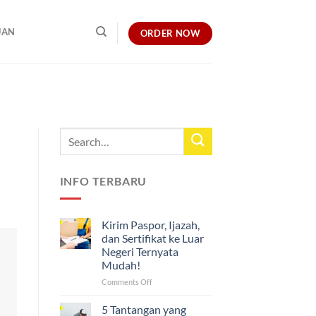
UAN
ORDER NOW
INFO TERBARU
Kirim Paspor, Ijazah,
dan Sertifikat ke Luar
Negeri Ternyata
Mudah!
on
Comments Off
Kirim
Paspor,
5 Tantangan yang