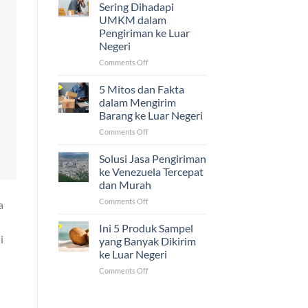
Ijazah,
Sering Dihadapi
dan
UMKM dalam
Sertifikat
Pengiriman ke Luar
ke
Negeri
Luar
Negeri
on
Comments Off
Ternyata
5
Mudah!
Tantangan
5 Mitos dan Fakta
yang
dalam Mengirim
Sering
Barang ke Luar Negeri
Dihadapi
on
Comments Off
UMKM
5
dalam
Mitos
Pengiriman
Solusi Jasa Pengiriman
dan
ke
ke Venezuela Tercepat
Fakta
Luar
dan Murah
dalam
Negeri
on
Comments Off
Mengirim
a
Solusi
Barang
Jasa
ke
Ini 5 Produk Sampel
Pengiriman
Luar
i
yang Banyak Dikirim
ke
Negeri
ke Luar Negeri
Venezuela
on
Comments Off
Tercepat
Ini
dan
5
Murah
Produk