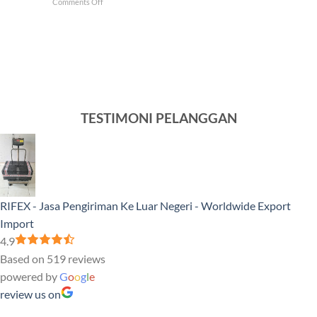
on
Comments Off
Venezuela
Negeri
Ini
Tercepat
5
dan
Produk
Murah
Sampel
yang
Banyak
Dikirim
ke
Luar
TESTIMONI PELANGGAN
Negeri
RIFEX - Jasa Pengiriman Ke Luar Negeri - Worldwide Export
Import
4.9
Based on 519 reviews
powered by
G
o
o
g
l
e
review us on