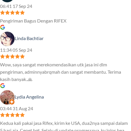
06:41 17 Sep 24
Pengiriman Bagus Dengan RIFEX
Linda Bachtiar
11:34 05 Sep 24
Wow, saya sangat merekomendasikan utk jasa ini dlm
pengiriman, adminnyabrqmah dan sangat membantu. Terima
kasih banyak..🙏
Lydia Angelina
03:44 31 Aug 24
Kedua kali pakai jasa Rifex, kirim ke USA, dua2nya sampai dalam
5 hari aja. Cepet bgt. Selalu di update progressnya, ky lolos bea