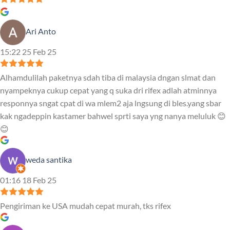
Ari Anto
15:22 25 Feb 25
Alhamdulilah paketnya sdah tiba di malaysia dngan slmat dan
nyampeknya cukup cepat yang q suka dri rifex adlah atminnya
responnya sngat cpat di wa mlem2 aja lngsung di bles.yang sbar
kak ngadeppin kastamer bahwel sprti saya yng nanya meluluk 😊
😊
weda santika
01:16 18 Feb 25
Pengiriman ke USA mudah cepat murah, tks rifex