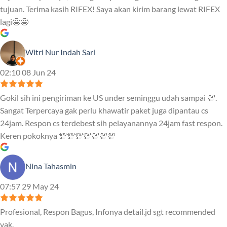
tujuan. Terima kasih RIFEX! Saya akan kirim barang lewat RIFEX
lagi🤩🤩
Witri Nur Indah Sari
02:10 08 Jun 24
Gokil sih ini pengiriman ke US under seminggu udah sampai 💯.
Sangat Terpercaya gak perlu khawatir paket juga dipantau cs
24jam. Respon cs terdebest sih pelayanannya 24jam fast respon.
Keren pokoknya 💯💯💯💯💯💯💯
Nina Tahasmin
07:57 29 May 24
Profesional, Respon Bagus, Infonya detail.jd sgt recommended
yak.