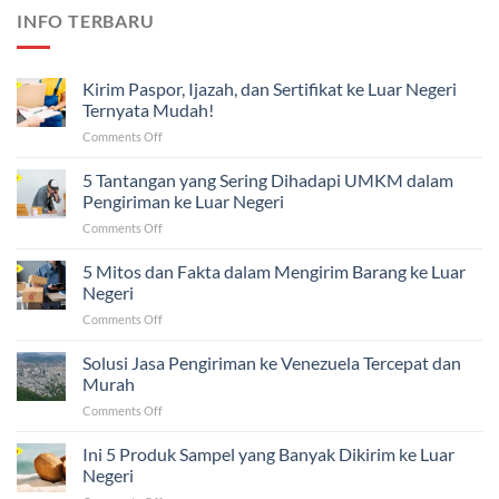
INFO TERBARU
Kirim Paspor, Ijazah, dan Sertifikat ke Luar Negeri
Ternyata Mudah!
on
Comments Off
Kirim
Paspor,
5 Tantangan yang Sering Dihadapi UMKM dalam
Ijazah,
Pengiriman ke Luar Negeri
dan
on
Comments Off
Sertifikat
5
ke
Tantangan
5 Mitos dan Fakta dalam Mengirim Barang ke Luar
Luar
yang
Negeri
Negeri
Sering
Ternyata
on
Comments Off
Dihadapi
Mudah!
5
UMKM
Mitos
Solusi Jasa Pengiriman ke Venezuela Tercepat dan
dalam
dan
Pengiriman
Murah
Fakta
ke
on
Comments Off
dalam
Luar
Solusi
Mengirim
Negeri
Jasa
Ini 5 Produk Sampel yang Banyak Dikirim ke Luar
Barang
Pengiriman
ke
Negeri
ke
Luar