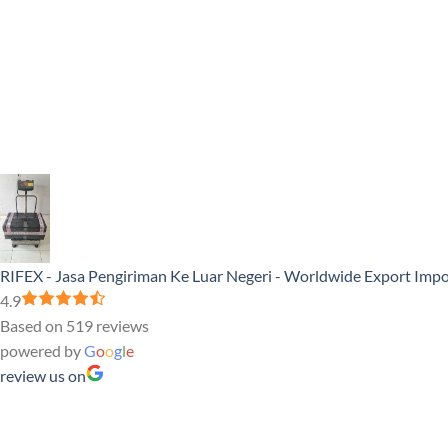
RIFEX - Jasa Pengiriman Ke Luar Negeri - Worldwide Export Impo
4.9
Based on 519 reviews
powered by
G
o
o
g
l
e
review us on