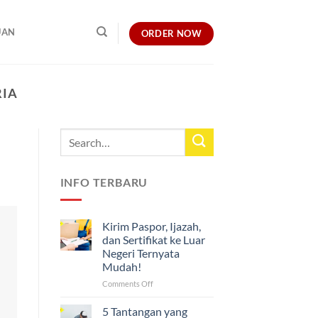
UAN
ORDER NOW
RIA
INFO TERBARU
Kirim Paspor, Ijazah,
dan Sertifikat ke Luar
Negeri Ternyata
Mudah!
on
Comments Off
Kirim
Paspor,
5 Tantangan yang