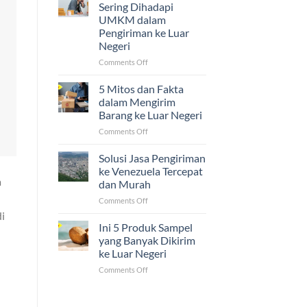
Ijazah,
Sering Dihadapi
dan
UMKM dalam
Sertifikat
Pengiriman ke Luar
ke
Negeri
Luar
Negeri
on
Comments Off
Ternyata
5
Mudah!
Tantangan
5 Mitos dan Fakta
yang
dalam Mengirim
Sering
Barang ke Luar Negeri
Dihadapi
on
Comments Off
UMKM
5
dalam
Mitos
Pengiriman
Solusi Jasa Pengiriman
dan
ke
ke Venezuela Tercepat
Fakta
Luar
a
dan Murah
dalam
Negeri
on
Comments Off
Mengirim
Solusi
Barang
di
Jasa
ke
Ini 5 Produk Sampel
Pengiriman
Luar
yang Banyak Dikirim
ke
Negeri
ke Luar Negeri
Venezuela
on
Comments Off
Tercepat
Ini
dan
5
Murah
Produk