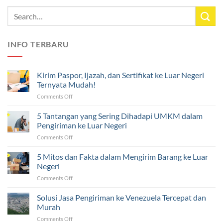
INFO TERBARU
Kirim Paspor, Ijazah, dan Sertifikat ke Luar Negeri
Ternyata Mudah!
on
Comments Off
Kirim
Paspor,
5 Tantangan yang Sering Dihadapi UMKM dalam
Ijazah,
Pengiriman ke Luar Negeri
dan
on
Comments Off
Sertifikat
5
ke
Tantangan
5 Mitos dan Fakta dalam Mengirim Barang ke Luar
Luar
yang
Negeri
Negeri
Sering
Ternyata
on
Comments Off
Dihadapi
Mudah!
5
UMKM
Mitos
Solusi Jasa Pengiriman ke Venezuela Tercepat dan
dalam
dan
Pengiriman
Murah
Fakta
ke
on
Comments Off
dalam
Luar