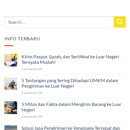
INFO TERBARU
Kirim Paspor, Ijazah, dan Sertifikat ke Luar Negeri
Ternyata Mudah!
on
Comments Off
Kirim
Paspor,
5 Tantangan yang Sering Dihadapi UMKM dalam
Ijazah,
Pengiriman ke Luar Negeri
dan
on
Comments Off
Sertifikat
5
ke
Tantangan
5 Mitos dan Fakta dalam Mengirim Barang ke Luar
Luar
yang
Negeri
Negeri
Sering
Ternyata
on
Comments Off
Dihadapi
Mudah!
5
UMKM
Mitos
Solusi Jasa Pengiriman ke Venezuela Tercepat dan
dalam