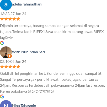
adelia rahmadhani
13:33 27 Jun 24
Dijamin terpercaya, barang sampai dengan selamat di negara
tujuan. Terima kasih RIFEX! Saya akan kirim barang lewat RIFEX
lagi🤩🤩
Witri Nur Indah Sari
02:10 08 Jun 24
Gokil sih ini pengiriman ke US under seminggu udah sampai 💯.
Sangat Terpercaya gak perlu khawatir paket juga dipantau cs
24jam. Respon cs terdebest sih pelayanannya 24jam fast respon.
Keren pokoknya 💯💯💯💯💯💯💯
Nina Tahasmin