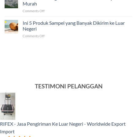
dan
Pengiriman
Murah
Fakta
ke
on
Comments Off
dalam
Luar
Solusi
Mengirim
Negeri
Jasa
Ini 5 Produk Sampel yang Banyak Dikirim ke Luar
Barang
Pengiriman
ke
Negeri
ke
Luar
on
Comments Off
Venezuela
Negeri
Ini
Tercepat
5
dan
Produk
Murah
Sampel
yang
Banyak
Dikirim
ke
Luar
TESTIMONI PELANGGAN
Negeri
RIFEX - Jasa Pengiriman Ke Luar Negeri - Worldwide Export
Import