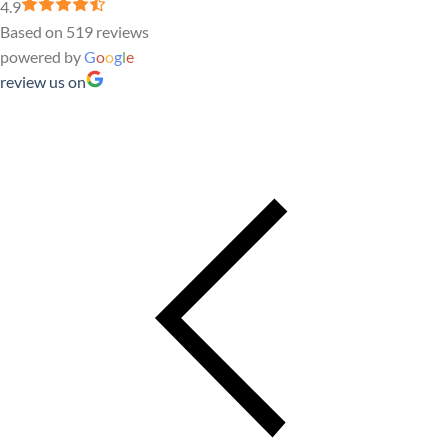
4.9
Based on 519 reviews
powered by
G
o
o
g
l
e
review us on