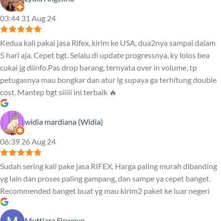
03:44 31 Aug 24
Kedua kali pakai jasa Rifex, kirim ke USA, dua2nya sampai dalam
5 hari aja. Cepet bgt. Selalu di update progressnya, ky lolos bea
cukai jg diinfo.Pas drop barang, ternyata over in volume, tp
petugasnya mau bongkar dan atur lg supaya ga terhitung double
cost. Mantep bgt siiiii ini terbaik 🔥
widia mardiana (Widia)
06:39 26 Aug 24
Sudah sering kali pake jasa RIFEX, Harga paling murah dibanding
yg lain dan proses paling gampang, dan sampe ya cepet banget.
Recommended banget buat yg mau kirim2 paket ke luar negeri
Muttiara Siswoyo