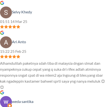
Selvy Khedy
01:51 14 Mar 25
Ari Anto
15:22 25 Feb 25
Alhamdulilah paketnya sdah tiba di malaysia dngan slmat dan
nyampeknya cukup cepat yang q suka dri rifex adlah atminnya
responnya sngat cpat di wa mlem2 aja lngsung di bles.yang sbar
kak ngadeppin kastamer bahwel sprti saya yng nanya meluluk 😊
😊
weda santika