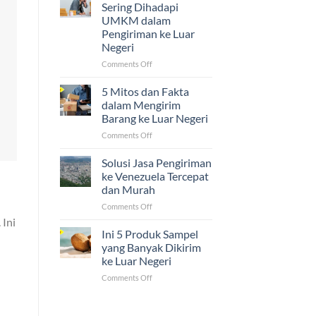
Ijazah,
Sering Dihadapi
dan
UMKM dalam
Sertifikat
Pengiriman ke Luar
ke
Negeri
Luar
Negeri
on
Comments Off
Ternyata
5
Mudah!
Tantangan
5 Mitos dan Fakta
yang
dalam Mengirim
Sering
Barang ke Luar Negeri
Dihadapi
on
Comments Off
UMKM
5
dalam
Mitos
Pengiriman
Solusi Jasa Pengiriman
dan
ke
ke Venezuela Tercepat
Fakta
Luar
dan Murah
dalam
Negeri
on
Comments Off
Mengirim
Solusi
Barang
 Ini
Jasa
ke
Ini 5 Produk Sampel
Pengiriman
Luar
yang Banyak Dikirim
ke
Negeri
ke Luar Negeri
Venezuela
on
Comments Off
Tercepat
Ini
dan
5
Murah
Produk