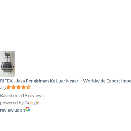
RIFEX - Jasa Pengiriman Ke Luar Negeri - Worldwide Export Impo
4.9
Based on 519 reviews
powered by
G
o
o
g
l
e
review us on