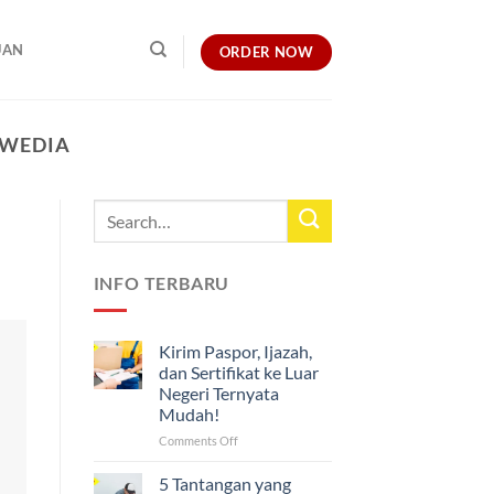
UAN
ORDER NOW
SWEDIA
INFO TERBARU
Kirim Paspor, Ijazah,
dan Sertifikat ke Luar
Negeri Ternyata
Mudah!
on
Comments Off
Kirim
Paspor,
5 Tantangan yang