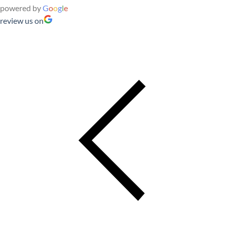
powered by
G
o
o
g
l
e
review us on