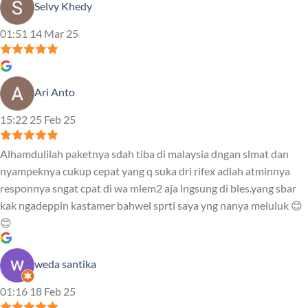
Selvy Khedy
01:51 14 Mar 25
Ari Anto
15:22 25 Feb 25
Alhamdulilah paketnya sdah tiba di malaysia dngan slmat dan
nyampeknya cukup cepat yang q suka dri rifex adlah atminnya
responnya sngat cpat di wa mlem2 aja lngsung di bles.yang sbar
kak ngadeppin kastamer bahwel sprti saya yng nanya meluluk 😊
😊
weda santika
01:16 18 Feb 25