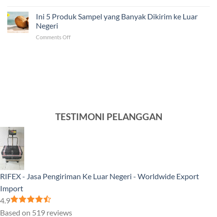
Solusi
Mengirim
Negeri
Jasa
Ini 5 Produk Sampel yang Banyak Dikirim ke Luar
Barang
Pengiriman
ke
Negeri
ke
Luar
on
Comments Off
Venezuela
Negeri
Ini
Tercepat
5
dan
Produk
Murah
Sampel
yang
Banyak
Dikirim
ke
Luar
TESTIMONI PELANGGAN
Negeri
RIFEX - Jasa Pengiriman Ke Luar Negeri - Worldwide Export
Import
4.9
Based on 519 reviews