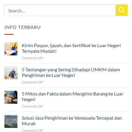
INFO TERBARU
Kirim Paspor, Ijazah, dan Sertifikat ke Luar Negeri
Ternyata Mudah!
on
Comments Off
Kirim
Paspor,
5 Tantangan yang Sering Dihadapi UMKM dalam
Ijazah,
Pengiriman ke Luar Negeri
dan
on
Comments Off
Sertifikat
5
ke
Tantangan
5 Mitos dan Fakta dalam Mengirim Barang ke Luar
Luar
yang
Negeri
Negeri
Sering
Ternyata
on
Comments Off
Dihadapi
Mudah!
5
UMKM
Mitos
Solusi Jasa Pengiriman ke Venezuela Tercepat dan
dalam
dan
Pengiriman
Murah
Fakta
ke
on
Comments Off
dalam
Luar