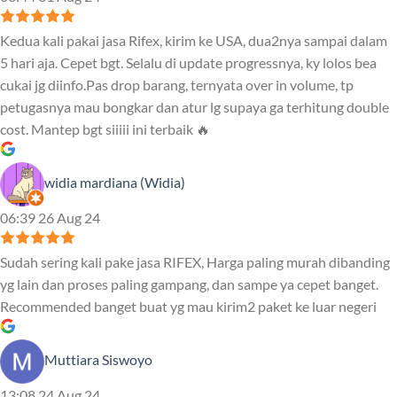
Kedua kali pakai jasa Rifex, kirim ke USA, dua2nya sampai dalam
5 hari aja. Cepet bgt. Selalu di update progressnya, ky lolos bea
cukai jg diinfo.Pas drop barang, ternyata over in volume, tp
petugasnya mau bongkar dan atur lg supaya ga terhitung double
cost. Mantep bgt siiiii ini terbaik 🔥
widia mardiana (Widia)
06:39 26 Aug 24
Sudah sering kali pake jasa RIFEX, Harga paling murah dibanding
yg lain dan proses paling gampang, dan sampe ya cepet banget.
Recommended banget buat yg mau kirim2 paket ke luar negeri
Muttiara Siswoyo
13:08 24 Aug 24