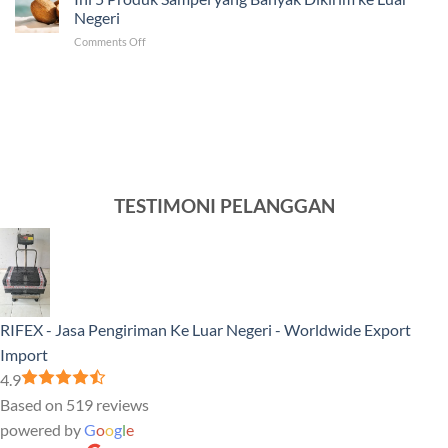
Pengiriman
ke
Negeri
ke
Luar
on
Comments Off
Venezuela
Negeri
Ini
Tercepat
5
dan
Produk
Murah
Sampel
yang
Banyak
Dikirim
ke
Luar
TESTIMONI PELANGGAN
Negeri
RIFEX - Jasa Pengiriman Ke Luar Negeri - Worldwide Export
Import
4.9
Based on 519 reviews
powered by
G
o
o
g
l
e