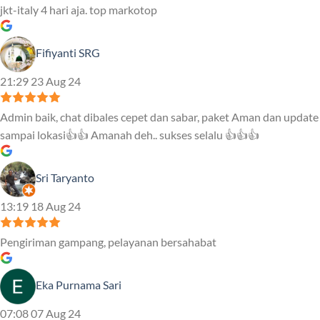
jkt-italy 4 hari aja. top markotop
Fifiyanti SRG
21:29 23 Aug 24
Admin baik, chat dibales cepet dan sabar, paket Aman dan update
sampai lokasi👍👍 Amanah deh.. sukses selalu 👍👍👍
Sri Taryanto
13:19 18 Aug 24
Pengiriman gampang, pelayanan bersahabat
Eka Purnama Sari
07:08 07 Aug 24