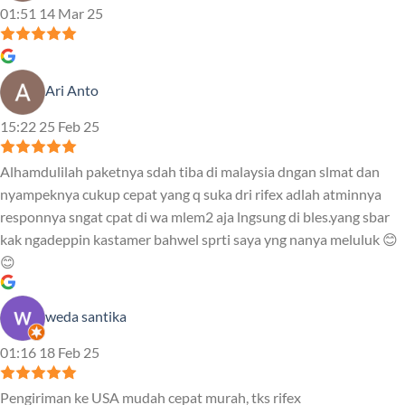
01:51 14 Mar 25
Ari Anto
15:22 25 Feb 25
Alhamdulilah paketnya sdah tiba di malaysia dngan slmat dan
nyampeknya cukup cepat yang q suka dri rifex adlah atminnya
responnya sngat cpat di wa mlem2 aja lngsung di bles.yang sbar
kak ngadeppin kastamer bahwel sprti saya yng nanya meluluk 😊
😊
weda santika
01:16 18 Feb 25
Pengiriman ke USA mudah cepat murah, tks rifex