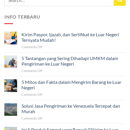
INFO TERBARU
Kirim Paspor, Ijazah, dan Sertifikat ke Luar Negeri
Ternyata Mudah!
on
Comments Off
Kirim
Paspor,
5 Tantangan yang Sering Dihadapi UMKM dalam
Ijazah,
Pengiriman ke Luar Negeri
dan
on
Comments Off
Sertifikat
5
ke
Tantangan
5 Mitos dan Fakta dalam Mengirim Barang ke Luar
Luar
yang
Negeri
Negeri
Sering
Ternyata
on
Comments Off
Dihadapi
Mudah!
5
UMKM
Mitos
Solusi Jasa Pengiriman ke Venezuela Tercepat dan
dalam
dan
Pengiriman
Murah
Fakta
ke
on
Comments Off
dalam
Luar
Solusi
Mengirim
Negeri
Jasa
Ini 5 Produk Sampel yang Banyak Dikirim ke Luar
Barang