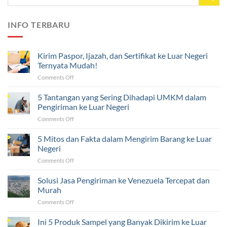
INFO TERBARU
Kirim Paspor, Ijazah, dan Sertifikat ke Luar Negeri
Ternyata Mudah!
on
Comments Off
Kirim
Paspor,
5 Tantangan yang Sering Dihadapi UMKM dalam
Ijazah,
Pengiriman ke Luar Negeri
dan
on
Comments Off
Sertifikat
5
ke
Tantangan
5 Mitos dan Fakta dalam Mengirim Barang ke Luar
Luar
yang
Negeri
Negeri
Sering
Ternyata
on
Comments Off
Dihadapi
Mudah!
5
UMKM
Mitos
Solusi Jasa Pengiriman ke Venezuela Tercepat dan
dalam
dan
Pengiriman
Murah
Fakta
ke
on
Comments Off
dalam
Luar
Solusi
Mengirim
Negeri
Jasa
Ini 5 Produk Sampel yang Banyak Dikirim ke Luar
Barang