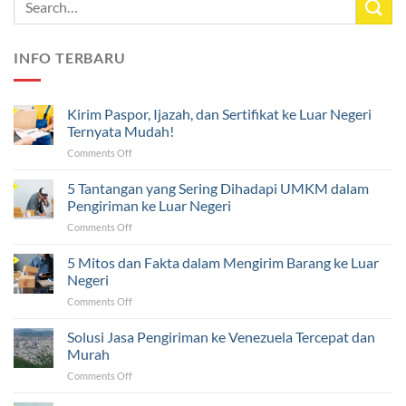
INFO TERBARU
Kirim Paspor, Ijazah, dan Sertifikat ke Luar Negeri
Ternyata Mudah!
on
Comments Off
Kirim
Paspor,
5 Tantangan yang Sering Dihadapi UMKM dalam
Ijazah,
Pengiriman ke Luar Negeri
dan
on
Comments Off
Sertifikat
5
ke
Tantangan
5 Mitos dan Fakta dalam Mengirim Barang ke Luar
Luar
yang
Negeri
Negeri
Sering
Ternyata
on
Comments Off
Dihadapi
Mudah!
5
UMKM
Mitos
Solusi Jasa Pengiriman ke Venezuela Tercepat dan
dalam
dan
Pengiriman
Murah
Fakta
ke
on
Comments Off
dalam
Luar
Solusi
Mengirim
Negeri
Jasa