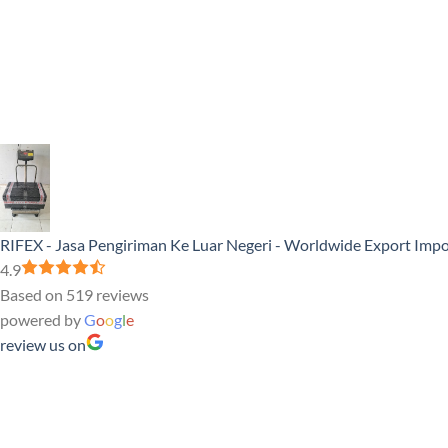
RIFEX - Jasa Pengiriman Ke Luar Negeri - Worldwide Export Impo
4.9
Based on 519 reviews
powered by
G
o
o
g
l
e
review us on