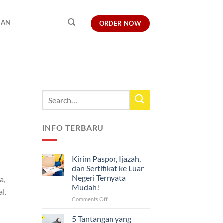
UAN
ORDER NOW
INFO TERBARU
Kirim Paspor, Ijazah,
dan Sertifikat ke Luar
Negeri Ternyata
a,
Mudah!
l.
on
Comments Off
Kirim
Paspor,
5 Tantangan yang