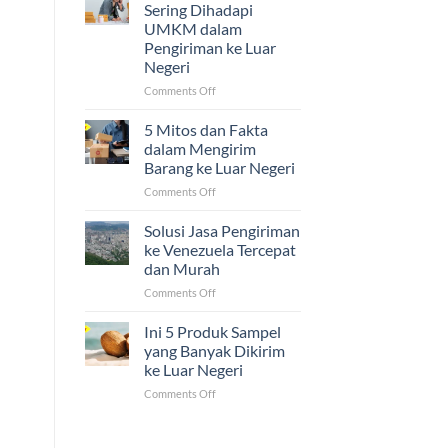
Ijazah,
Sering Dihadapi
dan
UMKM dalam
Sertifikat
Pengiriman ke Luar
ke
Negeri
Luar
Negeri
on
Comments Off
Ternyata
5
Mudah!
Tantangan
5 Mitos dan Fakta
yang
dalam Mengirim
Sering
Barang ke Luar Negeri
Dihadapi
on
Comments Off
UMKM
5
dalam
Mitos
Pengiriman
Solusi Jasa Pengiriman
dan
ke
ke Venezuela Tercepat
Fakta
Luar
dan Murah
dalam
Negeri
on
Comments Off
Mengirim
Solusi
Barang
Jasa
ke
Ini 5 Produk Sampel
Pengiriman
Luar
yang Banyak Dikirim
ke
Negeri
ke Luar Negeri
Venezuela
on
Comments Off
Tercepat
Ini
dan
5
Murah
Produk