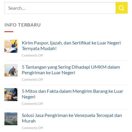
INFO TERBARU
Kirim Paspor, Ijazah, dan Sertifikat ke Luar Negeri
Ternyata Mudah!
on
Comments Off
Kirim
Paspor,
5 Tantangan yang Sering Dihadapi UMKM dalam
Ijazah,
Pengiriman ke Luar Negeri
dan
on
Comments Off
Sertifikat
5
ke
Tantangan
5 Mitos dan Fakta dalam Mengirim Barang ke Luar
Luar
yang
Negeri
Negeri
Sering
Ternyata
on
Comments Off
Dihadapi
Mudah!
5
UMKM
Mitos
Solusi Jasa Pengiriman ke Venezuela Tercepat dan
dalam
dan
Pengiriman
Murah
Fakta
ke
on
Comments Off
dalam
Luar