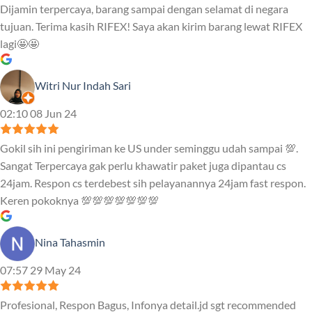
Dijamin terpercaya, barang sampai dengan selamat di negara
tujuan. Terima kasih RIFEX! Saya akan kirim barang lewat RIFEX
lagi🤩🤩
Witri Nur Indah Sari
02:10 08 Jun 24
Gokil sih ini pengiriman ke US under seminggu udah sampai 💯.
Sangat Terpercaya gak perlu khawatir paket juga dipantau cs
24jam. Respon cs terdebest sih pelayanannya 24jam fast respon.
Keren pokoknya 💯💯💯💯💯💯💯
Nina Tahasmin
07:57 29 May 24
Profesional, Respon Bagus, Infonya detail.jd sgt recommended