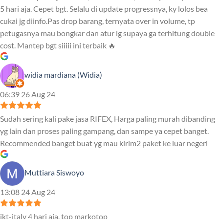
5 hari aja. Cepet bgt. Selalu di update progressnya, ky lolos bea
cukai jg diinfo.Pas drop barang, ternyata over in volume, tp
petugasnya mau bongkar dan atur lg supaya ga terhitung double
cost. Mantep bgt siiiii ini terbaik 🔥
widia mardiana (Widia)
06:39 26 Aug 24
Sudah sering kali pake jasa RIFEX, Harga paling murah dibanding
yg lain dan proses paling gampang, dan sampe ya cepet banget.
Recommended banget buat yg mau kirim2 paket ke luar negeri
Muttiara Siswoyo
13:08 24 Aug 24
jkt-italy 4 hari aja. top markotop