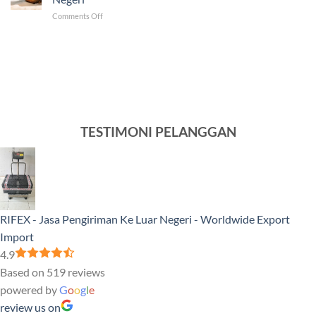
ke
Luar
on
Comments Off
Venezuela
Negeri
Ini
Tercepat
5
dan
Produk
Murah
Sampel
yang
Banyak
Dikirim
ke
Luar
TESTIMONI PELANGGAN
Negeri
RIFEX - Jasa Pengiriman Ke Luar Negeri - Worldwide Export
Import
4.9
Based on 519 reviews
powered by
G
o
o
g
l
e
review us on