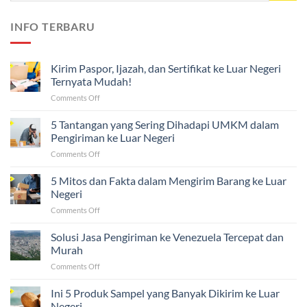
INFO TERBARU
Kirim Paspor, Ijazah, dan Sertifikat ke Luar Negeri
Ternyata Mudah!
on
Comments Off
Kirim
Paspor,
5 Tantangan yang Sering Dihadapi UMKM dalam
Ijazah,
Pengiriman ke Luar Negeri
dan
on
Comments Off
Sertifikat
5
ke
Tantangan
5 Mitos dan Fakta dalam Mengirim Barang ke Luar
Luar
yang
Negeri
Negeri
Sering
Ternyata
on
Comments Off
Dihadapi
Mudah!
5
UMKM
Mitos
Solusi Jasa Pengiriman ke Venezuela Tercepat dan
dalam
dan
Pengiriman
Murah
Fakta
ke
on
Comments Off
dalam
Luar
Solusi
Mengirim
Negeri
Jasa
Ini 5 Produk Sampel yang Banyak Dikirim ke Luar
Barang
Pengiriman
ke
Negeri