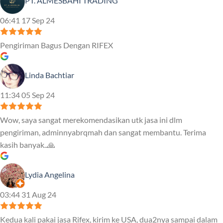
PT. ALMESBAHI TRADING
06:41 17 Sep 24
Pengiriman Bagus Dengan RIFEX
Linda Bachtiar
11:34 05 Sep 24
Wow, saya sangat merekomendasikan utk jasa ini dlm
pengiriman, adminnyabrqmah dan sangat membantu. Terima
kasih banyak..🙏
Lydia Angelina
03:44 31 Aug 24
Kedua kali pakai jasa Rifex, kirim ke USA, dua2nya sampai dalam