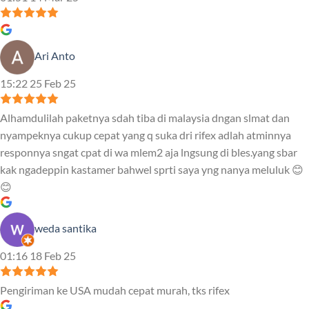
Ari Anto
15:22 25 Feb 25
Alhamdulilah paketnya sdah tiba di malaysia dngan slmat dan
nyampeknya cukup cepat yang q suka dri rifex adlah atminnya
responnya sngat cpat di wa mlem2 aja lngsung di bles.yang sbar
kak ngadeppin kastamer bahwel sprti saya yng nanya meluluk 😊
😊
weda santika
01:16 18 Feb 25
Pengiriman ke USA mudah cepat murah, tks rifex