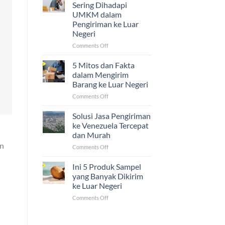
Ijazah,
Sering Dihadapi
dan
UMKM dalam
Sertifikat
Pengiriman ke Luar
ke
Negeri
Luar
Negeri
on
Comments Off
Ternyata
5
Mudah!
Tantangan
5 Mitos dan Fakta
yang
dalam Mengirim
Sering
Barang ke Luar Negeri
Dihadapi
on
Comments Off
UMKM
5
dalam
Mitos
Pengiriman
Solusi Jasa Pengiriman
dan
ke
ke Venezuela Tercepat
Fakta
Luar
dan Murah
dalam
Negeri
in
on
Comments Off
Mengirim
Solusi
Barang
Jasa
ke
Ini 5 Produk Sampel
Pengiriman
Luar
yang Banyak Dikirim
ke
Negeri
ke Luar Negeri
Venezuela
on
Comments Off
Tercepat
Ini
dan
5
Murah
Produk