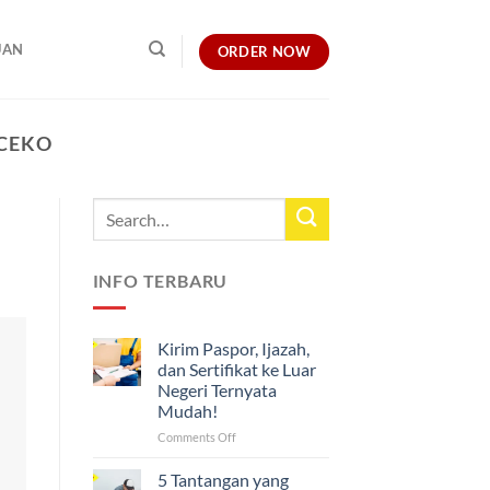
UAN
ORDER NOW
 CEKO
INFO TERBARU
Kirim Paspor, Ijazah,
dan Sertifikat ke Luar
Negeri Ternyata
Mudah!
on
Comments Off
Kirim
Paspor,
5 Tantangan yang