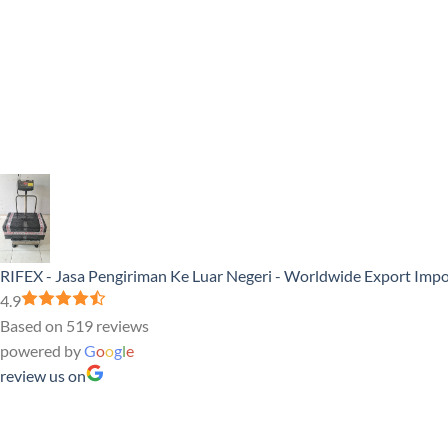
RIFEX - Jasa Pengiriman Ke Luar Negeri - Worldwide Export Impo
4.9
Based on 519 reviews
powered by
G
o
o
g
l
e
review us on