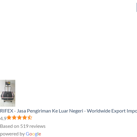
RIFEX - Jasa Pengiriman Ke Luar Negeri - Worldwide Export Impo
4.9
Based on 519 reviews
powered by
G
o
o
g
l
e