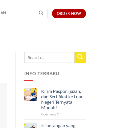
UAN
ORDER NOW
INFO TERBARU
Kirim Paspor, Ijazah,
dan Sertifikat ke Luar
Negeri Ternyata
Mudah!
on
Comments Off
Kirim
Paspor,
5 Tantangan yang