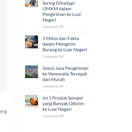
Ijazah,
Sering Dihadapi
dan
UMKM dalam
Sertifikat
Pengiriman ke Luar
ke
Negeri
Luar
Negeri
on
Comments Off
Ternyata
5
Mudah!
Tantangan
5 Mitos dan Fakta
yang
dalam Mengirim
Sering
Barang ke Luar Negeri
Dihadapi
on
Comments Off
UMKM
5
dalam
Mitos
Pengiriman
Solusi Jasa Pengiriman
dan
ke
ke Venezuela Tercepat
Fakta
Luar
dan Murah
dalam
Negeri
on
Comments Off
Mengirim
Solusi
Barang
Jasa
ke
Ini 5 Produk Sampel
Pengiriman
Luar
yang Banyak Dikirim
ke
Negeri
ke Luar Negeri
yang
Venezuela
on
Comments Off
Tercepat
Ini
dan
5
Murah
Produk