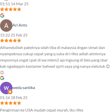
01:51 14 Mar 25
Ari Anto
15:22 25 Feb 25
Alhamdulilah paketnya sdah tiba di malaysia dngan slmat dan
nyampeknya cukup cepat yang q suka dri rifex adlah atminnya
responnya sngat cpat di wa mlem2 aja lngsung di bles.yang sbar
kak ngadeppin kastamer bahwel sprti saya yng nanya meluluk 😊
😊
weda santika
01:16 18 Feb 25
Pengiriman ke USA mudah cepat murah, tks rifex