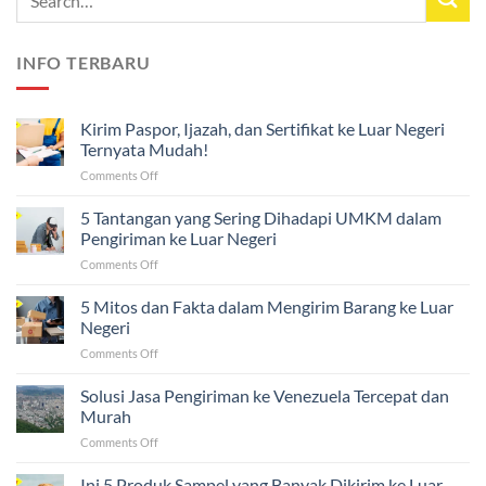
INFO TERBARU
Kirim Paspor, Ijazah, dan Sertifikat ke Luar Negeri
Ternyata Mudah!
on
Comments Off
Kirim
Paspor,
5 Tantangan yang Sering Dihadapi UMKM dalam
Ijazah,
Pengiriman ke Luar Negeri
dan
on
Comments Off
Sertifikat
5
ke
Tantangan
5 Mitos dan Fakta dalam Mengirim Barang ke Luar
Luar
yang
Negeri
Negeri
Sering
Ternyata
on
Comments Off
Dihadapi
Mudah!
5
UMKM
Mitos
Solusi Jasa Pengiriman ke Venezuela Tercepat dan
dalam
dan
Pengiriman
Murah
Fakta
ke
on
Comments Off
dalam
Luar
Solusi
Mengirim
Negeri
Jasa
Ini 5 Produk Sampel yang Banyak Dikirim ke Luar
Barang