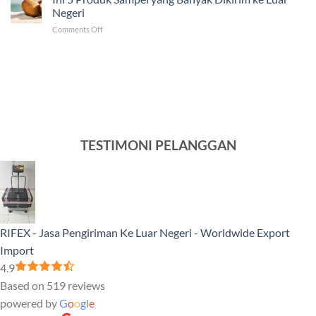
Pengiriman
ke
Negeri
ke
Luar
on
Comments Off
Venezuela
Negeri
Ini
Tercepat
5
dan
Produk
Murah
Sampel
yang
Banyak
Dikirim
ke
Luar
TESTIMONI PELANGGAN
Negeri
RIFEX - Jasa Pengiriman Ke Luar Negeri - Worldwide Export
Import
4.9
Based on 519 reviews
powered by
G
o
o
g
l
e