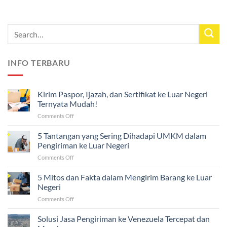
INFO TERBARU
Kirim Paspor, Ijazah, dan Sertifikat ke Luar Negeri
Ternyata Mudah!
on
Comments Off
Kirim
Paspor,
5 Tantangan yang Sering Dihadapi UMKM dalam
Ijazah,
Pengiriman ke Luar Negeri
dan
on
Comments Off
Sertifikat
5
ke
Tantangan
5 Mitos dan Fakta dalam Mengirim Barang ke Luar
Luar
yang
Negeri
Negeri
Sering
Ternyata
on
Comments Off
Dihadapi
Mudah!
5
UMKM
Mitos
Solusi Jasa Pengiriman ke Venezuela Tercepat dan
dalam
dan
Pengiriman