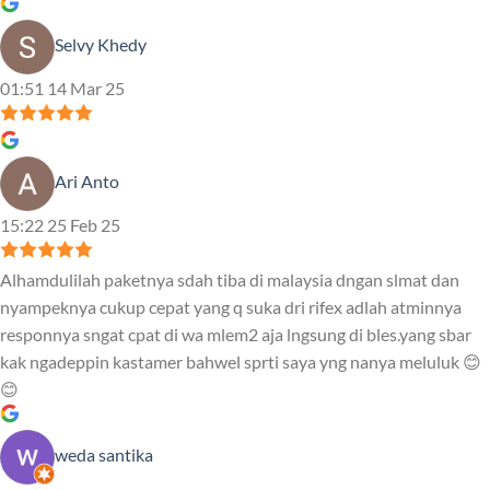
Selvy Khedy
01:51 14 Mar 25
Ari Anto
15:22 25 Feb 25
Alhamdulilah paketnya sdah tiba di malaysia dngan slmat dan
nyampeknya cukup cepat yang q suka dri rifex adlah atminnya
responnya sngat cpat di wa mlem2 aja lngsung di bles.yang sbar
kak ngadeppin kastamer bahwel sprti saya yng nanya meluluk 😊
😊
weda santika