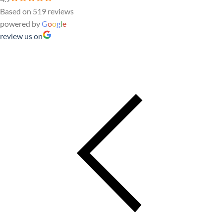
Based on 519 reviews
powered by
G
o
o
g
l
e
review us on