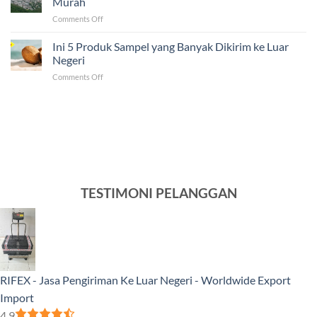
Murah
Fakta
ke
on
Comments Off
dalam
Luar
Solusi
Mengirim
Negeri
Jasa
Ini 5 Produk Sampel yang Banyak Dikirim ke Luar
Barang
Pengiriman
ke
Negeri
ke
Luar
on
Comments Off
Venezuela
Negeri
Ini
Tercepat
5
dan
Produk
Murah
Sampel
yang
Banyak
Dikirim
ke
Luar
TESTIMONI PELANGGAN
Negeri
RIFEX - Jasa Pengiriman Ke Luar Negeri - Worldwide Export
Import
4.9