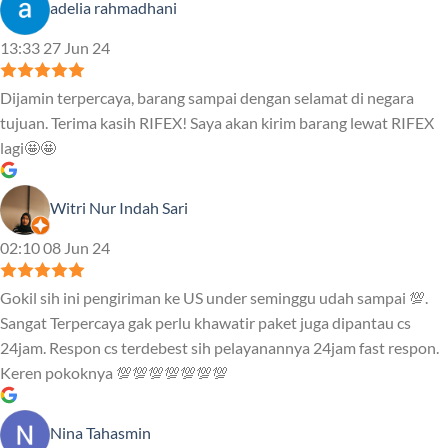
adelia rahmadhani
13:33 27 Jun 24
Dijamin terpercaya, barang sampai dengan selamat di negara
tujuan. Terima kasih RIFEX! Saya akan kirim barang lewat RIFEX
lagi🤩🤩
Witri Nur Indah Sari
02:10 08 Jun 24
Gokil sih ini pengiriman ke US under seminggu udah sampai 💯.
Sangat Terpercaya gak perlu khawatir paket juga dipantau cs
24jam. Respon cs terdebest sih pelayanannya 24jam fast respon.
Keren pokoknya 💯💯💯💯💯💯💯
Nina Tahasmin