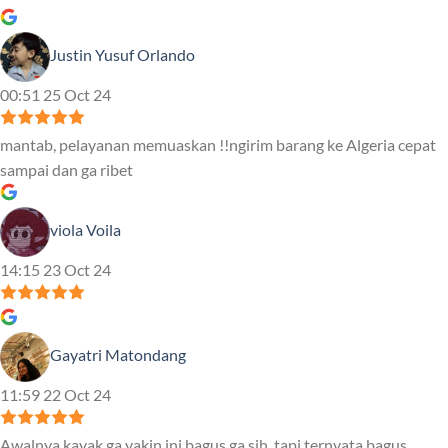
Justin Yusuf Orlando
00:51 25 Oct 24
mantab, pelayanan memuaskan !!ngirim barang ke Algeria cepat
sampai dan ga ribet
viola Voila
14:15 23 Oct 24
Gayatri Matondang
11:59 22 Oct 24
Awalnya kayak ga yakin ini bagus ga sih, tapi ternyata bagus