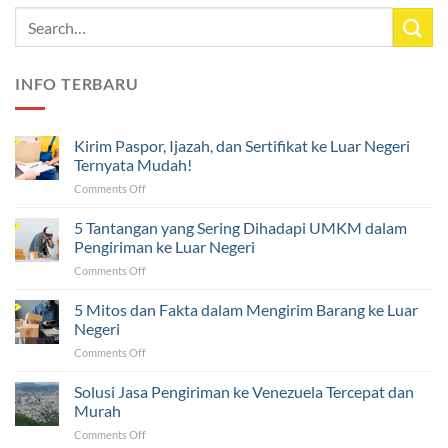
INFO TERBARU
Kirim Paspor, Ijazah, dan Sertifikat ke Luar Negeri
Ternyata Mudah!
on
Comments Off
Kirim
Paspor,
5 Tantangan yang Sering Dihadapi UMKM dalam
Ijazah,
Pengiriman ke Luar Negeri
dan
on
Comments Off
Sertifikat
5
ke
Tantangan
5 Mitos dan Fakta dalam Mengirim Barang ke Luar
Luar
yang
Negeri
Negeri
Sering
Ternyata
on
Comments Off
Dihadapi
Mudah!
5
UMKM
Mitos
Solusi Jasa Pengiriman ke Venezuela Tercepat dan
dalam
dan
Pengiriman
Murah
Fakta
ke
on
Comments Off
dalam
Luar