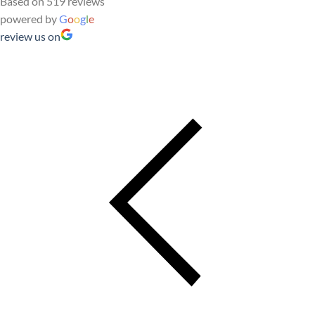
Based on 519 reviews
powered by
G
o
o
g
l
e
review us on