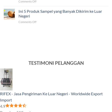
on
Comments Off
dalam
Luar
Solusi
Mengirim
Negeri
Jasa
Ini 5 Produk Sampel yang Banyak Dikirim ke Luar
Barang
Pengiriman
ke
Negeri
ke
Luar
on
Comments Off
Venezuela
Negeri
Ini
Tercepat
5
dan
Produk
Murah
Sampel
yang
Banyak
Dikirim
ke
Luar
TESTIMONI PELANGGAN
Negeri
RIFEX - Jasa Pengiriman Ke Luar Negeri - Worldwide Export
Import
4.9