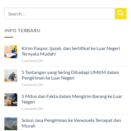
INFO TERBARU
Kirim Paspor, Ijazah, dan Sertifikat ke Luar Negeri
Ternyata Mudah!
on
Comments Off
Kirim
Paspor,
5 Tantangan yang Sering Dihadapi UMKM dalam
Ijazah,
Pengiriman ke Luar Negeri
dan
on
Comments Off
Sertifikat
5
ke
Tantangan
5 Mitos dan Fakta dalam Mengirim Barang ke Luar
Luar
yang
Negeri
Negeri
Sering
Ternyata
on
Comments Off
Dihadapi
Mudah!
5
UMKM
Mitos
Solusi Jasa Pengiriman ke Venezuela Tercepat dan
dalam
dan
Pengiriman
Murah
Fakta
ke