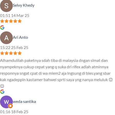
Selvy Khedy
01:51 14 Mar 25
Ari Anto
15:22 25 Feb 25
Alhamdulilah paketnya sdah tiba di malaysia dngan slmat dan
nyampeknya cukup cepat yang q suka dri rifex adlah atminnya
responnya sngat cpat di wa mlem2 aja lngsung di bles.yang sbar
kak ngadeppin kastamer bahwel sprti saya yng nanya meluluk 😊
😊
weda santika
01:16 18 Feb 25