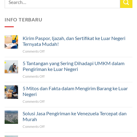
INFO TERBARU
Kirim Paspor, Ijazah, dan Sertifikat ke Luar Negeri
Ternyata Mudah!
on
Comments Off
Kirim
Paspor,
5 Tantangan yang Sering Dihadapi UMKM dalam
Ijazah,
Pengiriman ke Luar Negeri
dan
on
Comments Off
Sertifikat
5
ke
Tantangan
5 Mitos dan Fakta dalam Mengirim Barang ke Luar
Luar
yang
Negeri
Negeri
Sering
Ternyata
on
Comments Off
Dihadapi
Mudah!
5
UMKM
Mitos
Solusi Jasa Pengiriman ke Venezuela Tercepat dan
dalam
dan
Pengiriman
Murah
Fakta
ke
on
Comments Off
dalam
Luar
Solusi
Mengirim
Negeri
Jasa