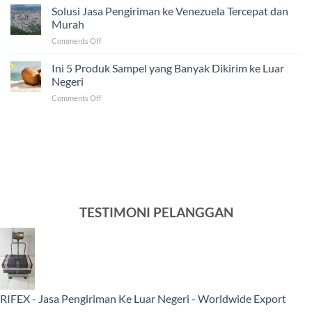
Mitos
Solusi Jasa Pengiriman ke Venezuela Tercepat dan
dalam
dan
Pengiriman
Murah
Fakta
ke
on
Comments Off
dalam
Luar
Solusi
Mengirim
Negeri
Jasa
Ini 5 Produk Sampel yang Banyak Dikirim ke Luar
Barang
Pengiriman
ke
Negeri
ke
Luar
on
Comments Off
Venezuela
Negeri
Ini
Tercepat
5
dan
Produk
Murah
Sampel
yang
Banyak
Dikirim
ke
Luar
TESTIMONI PELANGGAN
Negeri
RIFEX - Jasa Pengiriman Ke Luar Negeri - Worldwide Export