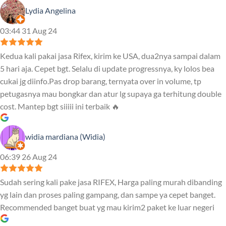
Lydia Angelina
03:44 31 Aug 24
Kedua kali pakai jasa Rifex, kirim ke USA, dua2nya sampai dalam
5 hari aja. Cepet bgt. Selalu di update progressnya, ky lolos bea
cukai jg diinfo.Pas drop barang, ternyata over in volume, tp
petugasnya mau bongkar dan atur lg supaya ga terhitung double
cost. Mantep bgt siiiii ini terbaik 🔥
widia mardiana (Widia)
06:39 26 Aug 24
Sudah sering kali pake jasa RIFEX, Harga paling murah dibanding
yg lain dan proses paling gampang, dan sampe ya cepet banget.
Recommended banget buat yg mau kirim2 paket ke luar negeri