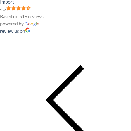
Import
4.9
Based on 519 reviews
powered by
G
o
o
g
l
e
review us on