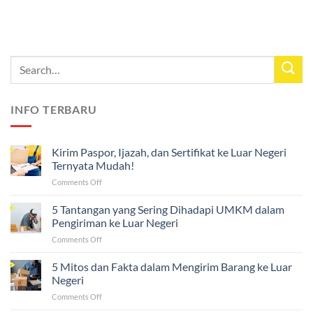
INFO TERBARU
Kirim Paspor, Ijazah, dan Sertifikat ke Luar Negeri
Ternyata Mudah!
on
Comments Off
Kirim
Paspor,
5 Tantangan yang Sering Dihadapi UMKM dalam
Ijazah,
Pengiriman ke Luar Negeri
dan
on
Comments Off
Sertifikat
5
ke
Tantangan
5 Mitos dan Fakta dalam Mengirim Barang ke Luar
Luar
yang
Negeri
Negeri
Sering
Ternyata
on
Comments Off
Dihadapi
Mudah!
5
UMKM