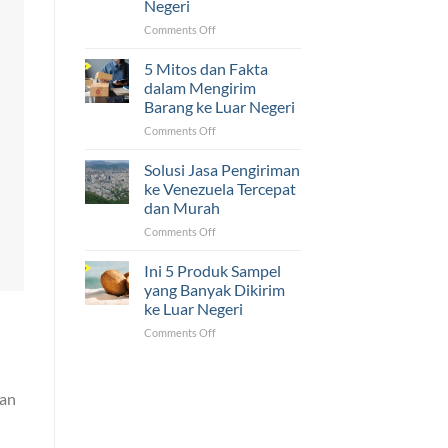
Negeri
Luar
Negeri
on
Comments Off
Ternyata
5
Mudah!
Tantangan
5 Mitos dan Fakta
yang
dalam Mengirim
Sering
Barang ke Luar Negeri
Dihadapi
on
Comments Off
UMKM
5
dalam
Mitos
Pengiriman
Solusi Jasa Pengiriman
dan
ke
ke Venezuela Tercepat
Fakta
Luar
dan Murah
dalam
Negeri
on
Comments Off
Mengirim
Solusi
Barang
Jasa
ke
Ini 5 Produk Sampel
Pengiriman
Luar
yang Banyak Dikirim
ke
Negeri
ke Luar Negeri
Venezuela
on
Comments Off
Tercepat
Ini
dan
5
Murah
Produk
gan
Sampel
yang
Banyak