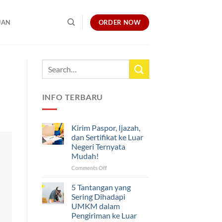
ORDER NOW
UAN
INFO TERBARU
Kirim Paspor, Ijazah,
dan Sertifikat ke Luar
Negeri Ternyata
Mudah!
on
Comments Off
Kirim
Paspor,
5 Tantangan yang
Ijazah,
Sering Dihadapi
dan
UMKM dalam
Sertifikat
Pengiriman ke Luar
ke