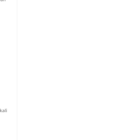
Dikirim
ke
Luar
Negeri
kali