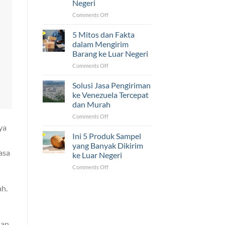
Negeri
Luar
Negeri
on
Comments Off
Ternyata
5
Mudah!
Tantangan
5 Mitos dan Fakta
yang
dalam Mengirim
Sering
Barang ke Luar Negeri
Dihadapi
on
Comments Off
UMKM
5
dalam
Mitos
Pengiriman
Solusi Jasa Pengiriman
dan
ke
ke Venezuela Tercepat
Fakta
Luar
dan Murah
dalam
Negeri
on
Comments Off
Mengirim
Solusi
Barang
ya
Jasa
ke
Ini 5 Produk Sampel
Pengiriman
Luar
yang Banyak Dikirim
ke
Negeri
asa
ke Luar Negeri
Venezuela
on
Comments Off
Tercepat
Ini
dan
5
Murah
ah.
Produk
Sampel
yang
Banyak
uan