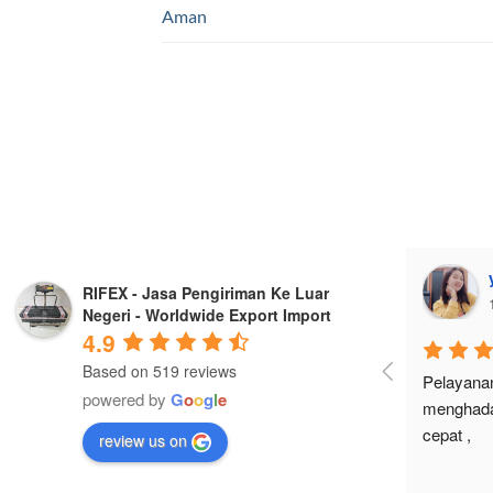
Aman
RIFEX - Jasa Pengiriman Ke Luar
Negeri - Worldwide Export Import
4.9
Based on 519 reviews
Pelayanan
powered by
G
o
o
g
l
e
menghadap
cepat ,
review us on