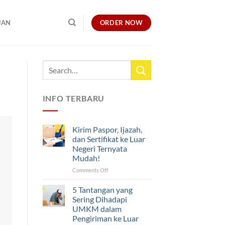
ORDER NOW
UAN
INFO TERBARU
Kirim Paspor, Ijazah,
dan Sertifikat ke Luar
Negeri Ternyata
Mudah!
on
Comments Off
Kirim
Paspor,
5 Tantangan yang
Ijazah,
Sering Dihadapi
dan
UMKM dalam
Sertifikat
Pengiriman ke Luar
ke