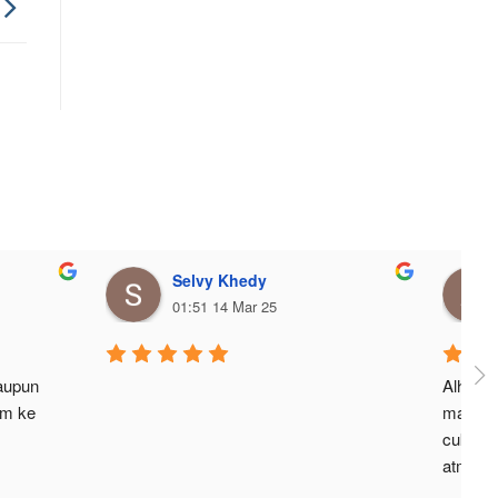
Selvy Khedy
01:51 14 Mar 25
aupun 
Alhamdu
m ke 
malays
cukup c
atminny
mlem2 a