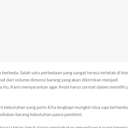
 berbeda. Salah satu perbedaan yang sangat terasa terletak di bia
ihat dari volume dimensi barang yang akan dikirmkan menjadi
na itu, Kami menyarankan agar Anda harus cermat dalam memilih j
ini kebutuhan yang perlu Kita lengkapi mungkin bisa saja bertamb
yediakan barang kebutuhan pasca pandemi.
alaysia tetap teguh dalam peningkatan penyediaan barang keperl