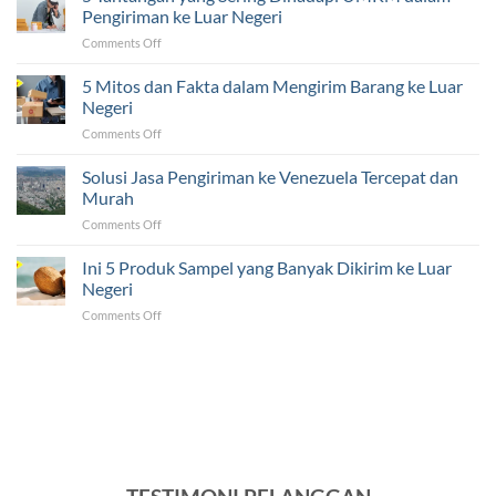
Ijazah,
Pengiriman ke Luar Negeri
dan
on
Comments Off
Sertifikat
5
ke
Tantangan
5 Mitos dan Fakta dalam Mengirim Barang ke Luar
Luar
yang
Negeri
Negeri
Sering
Ternyata
on
Comments Off
Dihadapi
Mudah!
5
UMKM
Mitos
Solusi Jasa Pengiriman ke Venezuela Tercepat dan
dalam
dan
Pengiriman
Murah
Fakta
ke
on
Comments Off
dalam
Luar
Solusi
Mengirim
Negeri
Jasa
Ini 5 Produk Sampel yang Banyak Dikirim ke Luar
Barang
Pengiriman
ke
Negeri
ke
Luar
on
Comments Off
Venezuela
Negeri
Ini
Tercepat
5
dan
Produk
Murah
Sampel
yang
Banyak
Dikirim
ke
Luar