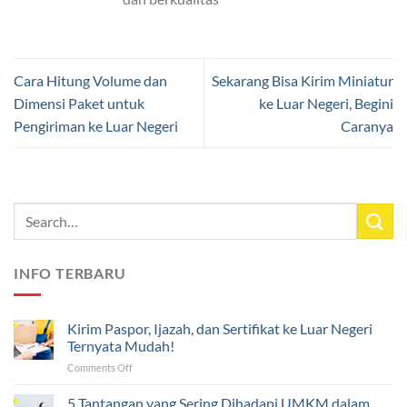
Cara Hitung Volume dan
Sekarang Bisa Kirim Miniatur
Dimensi Paket untuk
ke Luar Negeri, Begini
Pengiriman ke Luar Negeri
Caranya
INFO TERBARU
Kirim Paspor, Ijazah, dan Sertifikat ke Luar Negeri
Ternyata Mudah!
on
Comments Off
Kirim
Paspor,
5 Tantangan yang Sering Dihadapi UMKM dalam