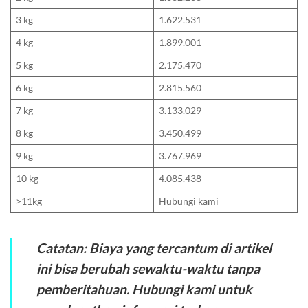
3 kg
1.622.531
4 kg
1.899.001
5 kg
2.175.470
6 kg
2.815.560
7 kg
3.133.029
8 kg
3.450.499
9 kg
3.767.969
10 kg
4.085.438
>11kg
Hubungi kami
Catatan: Biaya yang tercantum di artikel
ini bisa berubah sewaktu-waktu tanpa
pemberitahuan. Hubungi kami untuk