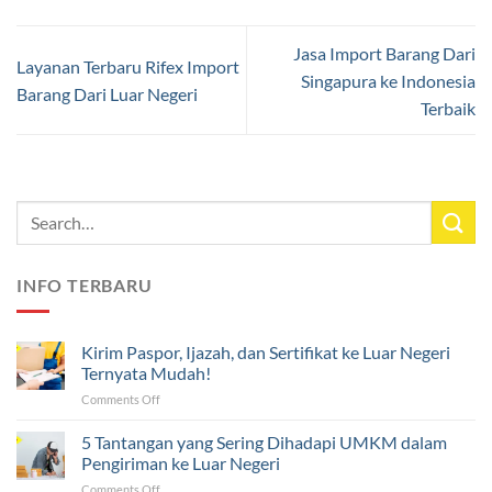
Jasa Import Barang Dari
Layanan Terbaru Rifex Import
Singapura ke Indonesia
Barang Dari Luar Negeri
Terbaik
INFO TERBARU
Kirim Paspor, Ijazah, dan Sertifikat ke Luar Negeri
Ternyata Mudah!
on
Comments Off
Kirim
Paspor,
5 Tantangan yang Sering Dihadapi UMKM dalam
Ijazah,
Pengiriman ke Luar Negeri
dan
on
Comments Off
Sertifikat