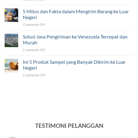
5
ke
Tantangan
5 Mitos dan Fakta dalam Mengirim Barang ke Luar
Luar
yang
Negeri
Negeri
Sering
Ternyata
on
Comments Off
Dihadapi
Mudah!
5
UMKM
Mitos
Solusi Jasa Pengiriman ke Venezuela Tercepat dan
dalam
dan
Pengiriman
Murah
Fakta
ke
on
Comments Off
dalam
Luar
Solusi
Mengirim
Negeri
Jasa
Ini 5 Produk Sampel yang Banyak Dikirim ke Luar
Barang
Pengiriman
ke
Negeri
ke
Luar
on
Comments Off
Venezuela
Negeri
Ini
Tercepat
5
dan
Produk
Murah
Sampel
yang
Banyak
Dikirim
ke
Luar
TESTIMONI PELANGGAN
Negeri