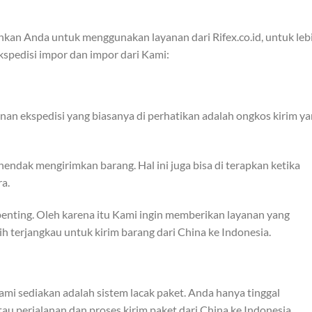
an Anda untuk menggunakan layanan dari Rifex.co.id, untuk leb
kspedisi impor dan impor dari Kami:
anan ekspedisi yang biasanya di perhatikan adalah ongkos kirim y
endak mengirimkan barang. Hal ini juga bisa di terapkan ketika
a.
penting. Oleh karena itu Kami ingin memberikan layanan yang
 terjangkau untuk kirim barang dari China ke Indonesia.
ami sediakan adalah sistem lacak paket. Anda hanya tinggal
au perjalanan dan proses kirim paket dari China ke Indonesia