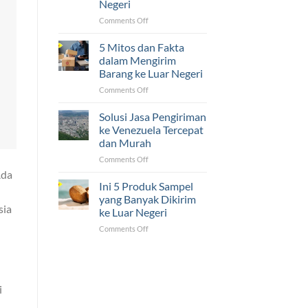
Negeri
Luar
Negeri
on
Comments Off
Ternyata
5
Mudah!
Tantangan
5 Mitos dan Fakta
yang
dalam Mengirim
Sering
Barang ke Luar Negeri
Dihadapi
on
Comments Off
UMKM
5
dalam
Mitos
Pengiriman
Solusi Jasa Pengiriman
dan
ke
ke Venezuela Tercepat
Fakta
Luar
dan Murah
dalam
Negeri
on
Comments Off
Mengirim
Solusi
Barang
Ada
Jasa
ke
Ini 5 Produk Sampel
Pengiriman
Luar
yang Banyak Dikirim
ke
Negeri
sia
ke Luar Negeri
Venezuela
on
Comments Off
Tercepat
Ini
dan
5
Murah
Produk
Sampel
yang
i
Banyak