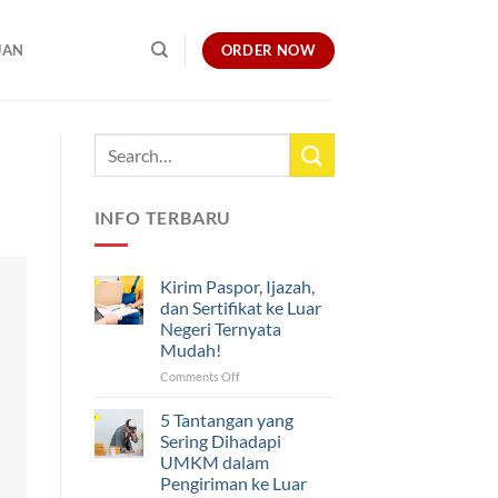
ORDER NOW
UAN
INFO TERBARU
Kirim Paspor, Ijazah,
dan Sertifikat ke Luar
Negeri Ternyata
Mudah!
on
Comments Off
Kirim
Paspor,
5 Tantangan yang
Ijazah,
Sering Dihadapi
dan
UMKM dalam
Sertifikat
Pengiriman ke Luar
ke