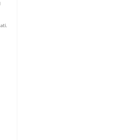
l
ati.