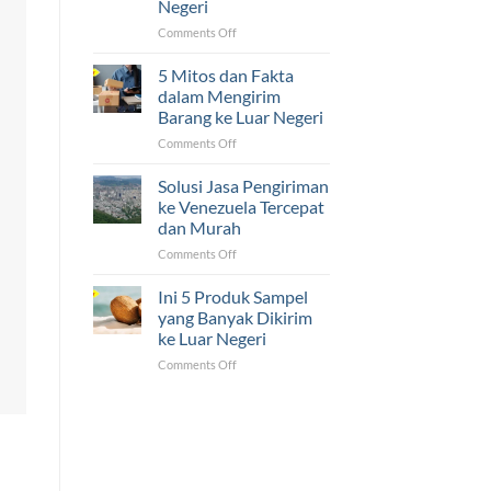
Negeri
Luar
Negeri
on
Comments Off
Ternyata
5
Mudah!
Tantangan
5 Mitos dan Fakta
yang
dalam Mengirim
Sering
Barang ke Luar Negeri
Dihadapi
on
Comments Off
UMKM
5
dalam
Mitos
Pengiriman
Solusi Jasa Pengiriman
dan
ke
ke Venezuela Tercepat
Fakta
Luar
dan Murah
dalam
Negeri
on
Comments Off
Mengirim
Solusi
Barang
Jasa
ke
Ini 5 Produk Sampel
Pengiriman
Luar
yang Banyak Dikirim
ke
Negeri
ke Luar Negeri
Venezuela
on
Comments Off
Tercepat
Ini
dan
5
Murah
Produk
Sampel
yang
Banyak