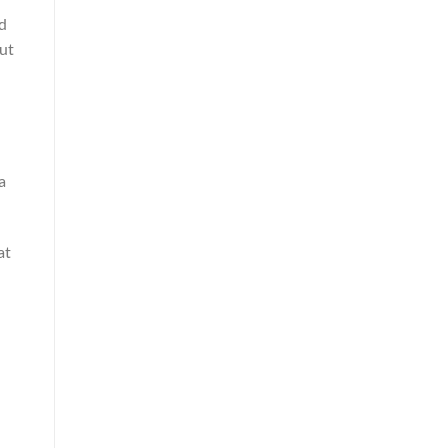
d
ut
a
at