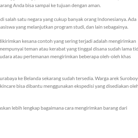
barang Anda bisa sampai ke tujuan dengan aman.
di salah satu negara yang cukup banyak orang Indonesianya. Ada
hasiswa yang melanjutkan program studi, dan lain sebagainya.
ikirimkan kesana contoh yang sering terjadi adalah mengirimkan
da mempunyai teman atau kerabat yang tinggal disana sudah lama ti
audara atau pertemanan mengirimkan beberapa oleh-oleh khas
Surabaya ke Belanda sekarang sudah tersedia. Warga arek Surobo
kincare bisa dibantu menggunakan ekspedisi yang disediakan ole
askan lebih lengkap bagaimana cara mengirimkan barang dari