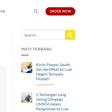
ORDER NOW
UAN
INFO TERBARU
Kirim Paspor, Ijazah,
dan Sertifikat ke Luar
Negeri Ternyata
Mudah!
on
Comments Off
Kirim
Paspor,
5 Tantangan yang
Ijazah,
Sering Dihadapi
dan
UMKM dalam
Sertifikat
Pengiriman ke Luar
ke