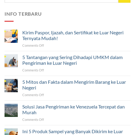
INFO TERBARU
Kirim Paspor, Ijazah, dan Sertifikat ke Luar Negeri
Ternyata Mudah!
on
Comments Off
Kirim
Paspor,
5 Tantangan yang Sering Dihadapi UMKM dalam
Ijazah,
Pengiriman ke Luar Negeri
dan
on
Comments Off
Sertifikat
5
ke
Tantangan
5 Mitos dan Fakta dalam Mengirim Barang ke Luar
Luar
yang
Negeri
Negeri
Sering
Ternyata
on
Comments Off
Dihadapi
Mudah!
5
UMKM
Mitos
Solusi Jasa Pengiriman ke Venezuela Tercepat dan
dalam
dan
Pengiriman
Murah
Fakta
ke
on
Comments Off
dalam
Luar
Solusi
Mengirim
Negeri
Jasa
Ini 5 Produk Sampel yang Banyak Dikirim ke Luar
Barang
Pengiriman