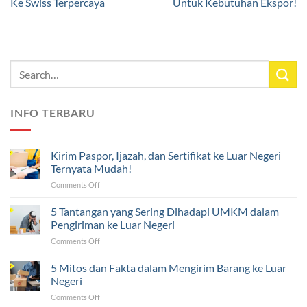
Ke Swiss Terpercaya
Untuk Kebutuhan Ekspor!
INFO TERBARU
Kirim Paspor, Ijazah, dan Sertifikat ke Luar Negeri
Ternyata Mudah!
on
Comments Off
Kirim
Paspor,
5 Tantangan yang Sering Dihadapi UMKM dalam
Ijazah,
Pengiriman ke Luar Negeri
dan
on
Comments Off
Sertifikat
5
ke
Tantangan
5 Mitos dan Fakta dalam Mengirim Barang ke Luar
Luar
yang
Negeri
Negeri
Sering
Ternyata
on
Comments Off
Dihadapi
Mudah!