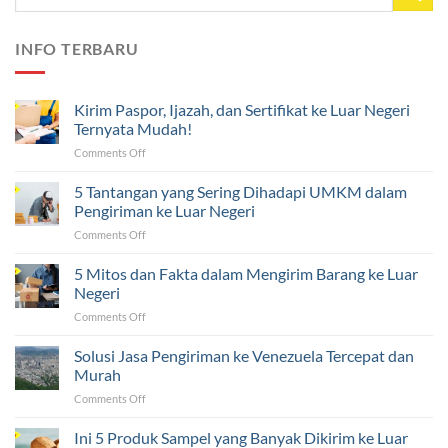
INFO TERBARU
Kirim Paspor, Ijazah, dan Sertifikat ke Luar Negeri
Ternyata Mudah!
on
Comments Off
Kirim
Paspor,
5 Tantangan yang Sering Dihadapi UMKM dalam
Ijazah,
Pengiriman ke Luar Negeri
dan
on
Comments Off
Sertifikat
5
ke
Tantangan
5 Mitos dan Fakta dalam Mengirim Barang ke Luar
Luar
yang
Negeri
Negeri
Sering
Ternyata
on
Comments Off
Dihadapi
Mudah!
5
UMKM
Mitos
Solusi Jasa Pengiriman ke Venezuela Tercepat dan
dalam
dan
Pengiriman
Murah
Fakta
ke
on
Comments Off
dalam
Luar
Solusi
Mengirim
Negeri
Jasa
Ini 5 Produk Sampel yang Banyak Dikirim ke Luar
Barang