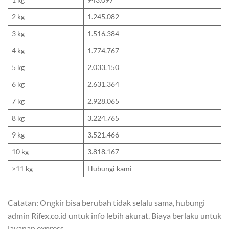
2 kg
1.245.082
3 kg
1.516.384
4 kg
1.774.767
5 kg
2.033.150
6 kg
2.631.364
7 kg
2.928.065
8 kg
3.224.765
9 kg
3.521.466
10 kg
3.818.167
>11 kg
Hubungi kami
Catatan: Ongkir bisa berubah tidak selalu sama, hubungi
admin Rifex.co.id untuk info lebih akurat. Biaya berlaku untuk
layanan express.