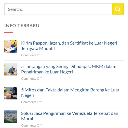
INFO TERBARU
Kirim Paspor, Ijazah, dan Sertifikat ke Luar Negeri
Ternyata Mudah!
on
Comments Off
Kirim
Paspor,
5 Tantangan yang Sering Dihadapi UMKM dalam
Ijazah,
Pengiriman ke Luar Negeri
dan
on
Comments Off
Sertifikat
5
ke
Tantangan
5 Mitos dan Fakta dalam Mengirim Barang ke Luar
Luar
yang
Negeri
Negeri
Sering
Ternyata
on
Comments Off
Dihadapi
Mudah!
5
UMKM
Mitos
Solusi Jasa Pengiriman ke Venezuela Tercepat dan
dalam
dan
Pengiriman
Murah
Fakta
ke
on
Comments Off
dalam
Luar