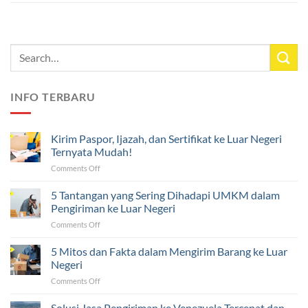
INFO TERBARU
Kirim Paspor, Ijazah, dan Sertifikat ke Luar Negeri
Ternyata Mudah!
on
Comments Off
Kirim
Paspor,
5 Tantangan yang Sering Dihadapi UMKM dalam
Ijazah,
Pengiriman ke Luar Negeri
dan
on
Comments Off
Sertifikat
5
ke
Tantangan
5 Mitos dan Fakta dalam Mengirim Barang ke Luar
Luar
yang
Negeri
Negeri
Sering
Ternyata
on
Comments Off
Dihadapi
Mudah!
5
UMKM
Mitos
Solusi Jasa Pengiriman ke Venezuela Tercepat dan
dalam