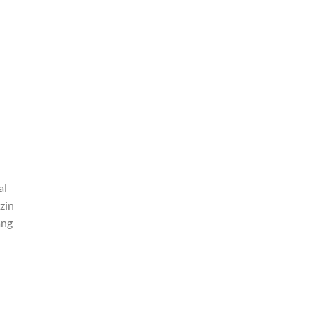
al
zin
ang