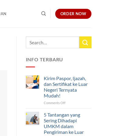
ORDER NOW
UAN
INFO TERBARU
Kirim Paspor, Ijazah,
dan Sertifikat ke Luar
Negeri Ternyata
Mudah!
on
Comments Off
Kirim
Paspor,
5 Tantangan yang
Ijazah,
Sering Dihadapi
dan
UMKM dalam
Sertifikat
Pengiriman ke Luar
ke