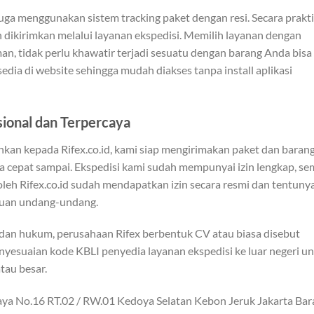
uga menggunakan sistem tracking paket dengan resi. Secara prakti
h dikirimkan melalui layanan ekspedisi. Memilih layanan dengan
n, tidak perlu khawatir terjadi sesuatu dengan barang Anda bisa
sedia di website sehingga mudah diakses tanpa install aplikasi
sional dan Terpercaya
ahkan kepada Rifex.co.id, kami siap mengirimakan paket dan baran
 cepat sampai. Ekspedisi kami sudah mempunyai izin lengkap, s
oleh Rifex.co.id sudah mendapatkan izin secara resmi dan tentuny
ntuan undang-undang.
badan hukum, perusahaan Rifex berbentuk CV atau biasa disebut
yesuaian kode KBLI penyedia layanan ekspedisi ke luar negeri u
tau besar.
Raya No.16 RT.02 / RW.01 Kedoya Selatan Kebon Jeruk Jakarta Bar