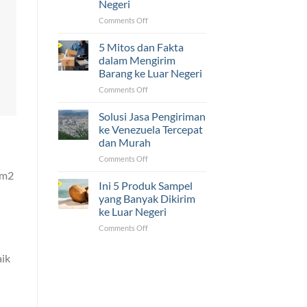
Negeri
Luar
Negeri
on
Comments Off
Ternyata
5
Mudah!
Tantangan
5 Mitos dan Fakta
yang
dalam Mengirim
Sering
Barang ke Luar Negeri
Dihadapi
on
Comments Off
UMKM
5
dalam
Mitos
Pengiriman
Solusi Jasa Pengiriman
dan
ke
ke Venezuela Tercepat
Fakta
Luar
dan Murah
dalam
Negeri
on
Comments Off
Mengirim
Solusi
Barang
Km2
Jasa
ke
Ini 5 Produk Sampel
Pengiriman
Luar
yang Banyak Dikirim
ke
Negeri
ke Luar Negeri
Venezuela
on
Comments Off
Tercepat
Ini
dan
5
Murah
aik
Produk
Sampel
yang
Banyak