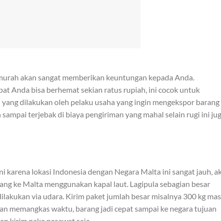
g murah akan sangat memberikan keuntungan kepada Anda.
t Anda bisa berhemat sekian ratus rupiah, ini cocok untuk
 yang dilakukan oleh pelaku usaha yang ingin mengekspor barang
 sampai terjebak di biaya pengiriman yang mahal selain rugi ini ju
ini karena lokasi Indonesia dengan Negara Malta ini sangat jauh, a
rang ke Malta menggunakan kapal laut. Lagipula sebagian besar
lakukan via udara. Kirim paket jumlah besar misalnya 300 kg mas
akan memangkas waktu, barang jadi cepat sampai ke negara tujuan
an kirim pake pesawat saja.